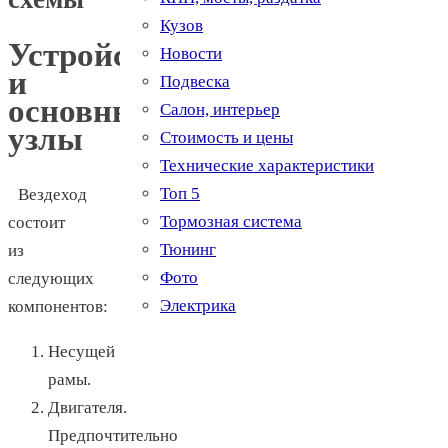
Кузов
Устройство
Новости
и
Подвеска
основные
Салон, интерьер
узлы
Стоимость и цены
Технические характеристики
Топ 5
Вездеход
Тормозная система
состоит
Тюнинг
из
Фото
следующих
Электрика
компонентов:
Несущей
рамы.
Двигателя.
Предпочтительно