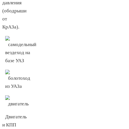
давления
(ободрыши
от
КрАЗа).
Двигатель
и КПП