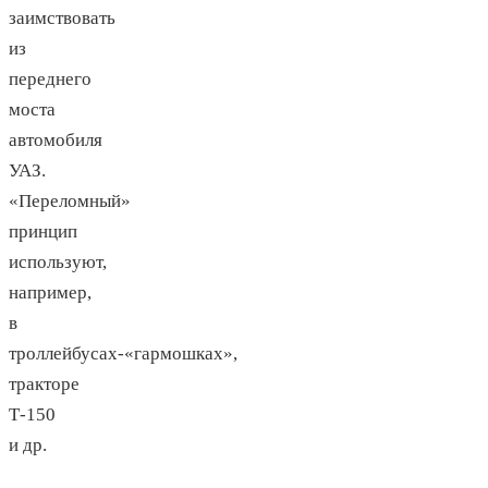
заимствовать
из
переднего
моста
автомобиля
УАЗ.
«Переломный»
принцип
используют,
например,
в
троллейбусах-«гармошках»,
тракторе
Т-150
и др.