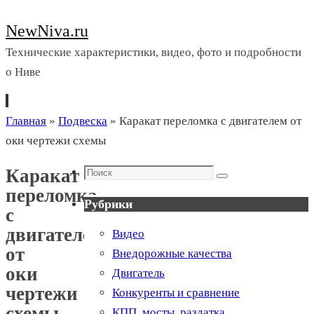
NewNiva.ru
Технические характеристики, видео, фото и подробности
о Ниве
Перейти
Главная
»
Подвеска
»
Каракат переломка с двигателем от
к
оки чертежи схемы
содержимому
Поиск
Каракат
Поиск
переломка
Рубрики
с
двигателем
Видео
от
Внедорожные качества
оки
Двигатель
чертежи
Конкуренты и сравнение
схемы
КПП, мосты, раздатка