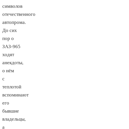
символов
отечественного
автопрома.
До сих
пор о
ЗАЗ-965
ходят
анекдоты,
о нём
с
теплотой
вспоминают
его
бывшие
владельцы,
а