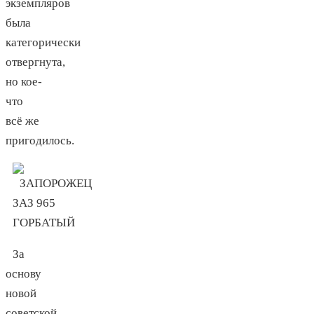
экземпляров
была
категорически
отвергнута,
но кое-
что
всё же
пригодилось.
За
основу
новой
советской