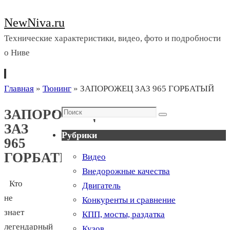
NewNiva.ru
Технические характеристики, видео, фото и подробности
о Ниве
Перейти
Главная
»
Тюнинг
»
ЗАПОРОЖЕЦ ЗАЗ 965 ГОРБАТЫЙ
к
Поиск
ЗАПОРОЖЕЦ
содержимому
Поиск
ЗАЗ
Рубрики
965
ГОРБАТЫЙ
Видео
Внедорожные качества
Кто
Двигатель
не
Конкуренты и сравнение
знает
КПП, мосты, раздатка
легендарный
Кузов