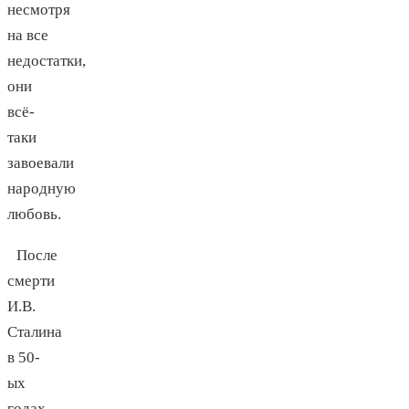
несмотря
на все
недостатки,
они
всё-
таки
завоевали
народную
любовь.
После
смерти
И.В.
Сталина
в 50-
ых
годах