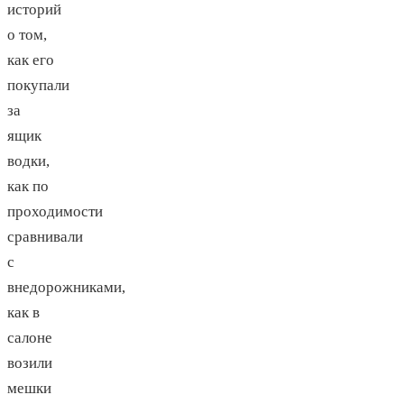
историй
о том,
как его
покупали
за
ящик
водки,
как по
проходимости
сравнивали
с
внедорожниками,
как в
салоне
возили
мешки