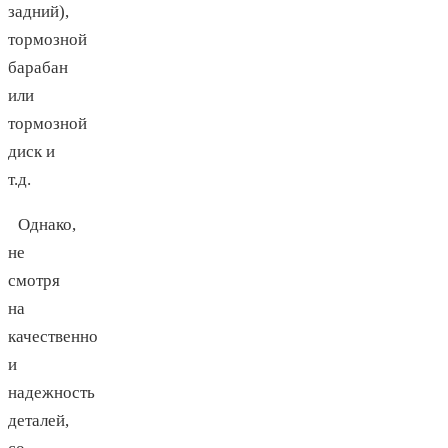
задний),
тормозной
барабан
или
тормозной
диск и
т.д.
Однако,
не
смотря
на
качественно
и
надежность
деталей,