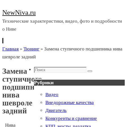
NewNiva.ru
Технические характеристики, видео, фото и подробности
о Ниве
Перейти
Главная
»
Тюнинг
»
Замена ступичного подшипника нива
к
шевроле задний
содержимому
Поиск
Замена
Поиск
ступичного
Рубрики
подшипника
нива
Видео
шевроле
Внедорожные качества
задний
Двигатель
Конкуренты и сравнение
Нива
КПП, мосты, раздатка