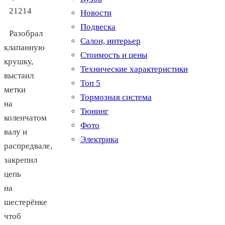
Новости
Подвеска
Разобрал
Салон, интерьер
клапанную
Стоимость и цены
крушку,
Технические характеристики
выстаил
Топ 5
метки
Тормозная система
на
Тюнинг
коленчатом
Фото
валу и
Электрика
распредвале,
закрепил
цепь
на
шестерёнке
чтоб