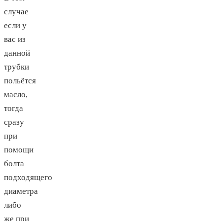
случае
если у
вас из
данной
трубки
польётся
масло,
тогда
сразу
при
помощи
болта
подходящего
диаметра
либо
же при