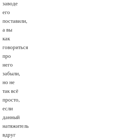
заводе
его
поставили,
а вы
как
говориться
про
него
забыли,
но не
так всё
просто,
если
данный
натяжитель
вдруг