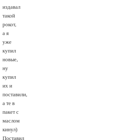
издавал
такой
рокот,
а я
уже
купил
новые,
ну
купил
их и
поставили,
а те в
пакет с
маслом
кинул)
Поставил