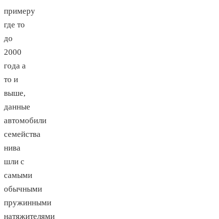
примеру
где то
до
2000
года а
то и
выше,
данные
автомобили
семейства
нива
шли с
самыми
обычными
пружинными
натяжителями