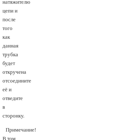
натяжителю
цепи и
после
того
как
данная
трубка
будет
откручена
отсоедините
её и
отведите
в
сторонку.
Примечание!
В том