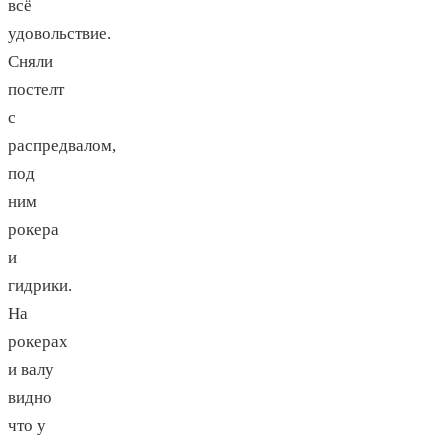
всё
удовольствие.
Сняли
постелт
с
распредвалом,
под
ним
рокера
и
гидрики.
На
рокерах
и валу
видно
что у