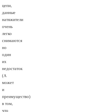
цепи,
данные
натяжители
очень
легко
снимаются
но
один
их
недостаток
(А
может
и
преимущество)
в том,
что