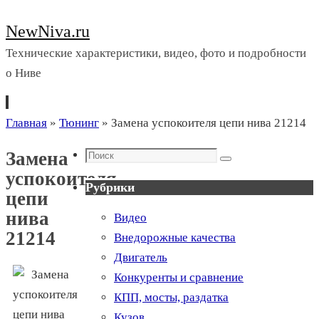
NewNiva.ru
Технические характеристики, видео, фото и подробности
о Ниве
Перейти
Главная
»
Тюнинг
»
Замена успокоителя цепи нива 21214
к
Поиск
Замена
содержимому
Поиск
успокоителя
Рубрики
цепи
нива
Видео
21214
Внедорожные качества
Двигатель
Конкуренты и сравнение
КПП, мосты, раздатка
Кузов