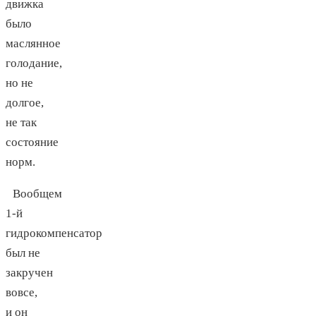
движка
было
маслянное
голодание,
но не
долгое,
не так
состояние
норм.
Вообщем
1-й
гидрокомпенсатор
был не
закручен
вовсе,
и он