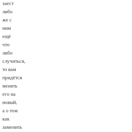
заест
либо
же с
ним
ещё
что
либо
случиться,
то вам
придётся
менять
его на
новый,
а о том
как
заменить