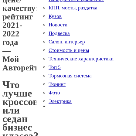
качеству:
КПП, мосты, раздатка
рейтинг
Кузов
2021-
Новости
2022
Подвеска
года
Салон, интерьер
—
Стоимость и цены
Мой
Технические характеристики
Авторейтинг
Топ 5
Тормозная система
Что
Тюнинг
лучше
Фото
кроссовер
Электрика
или
седан
бизнес
класса?