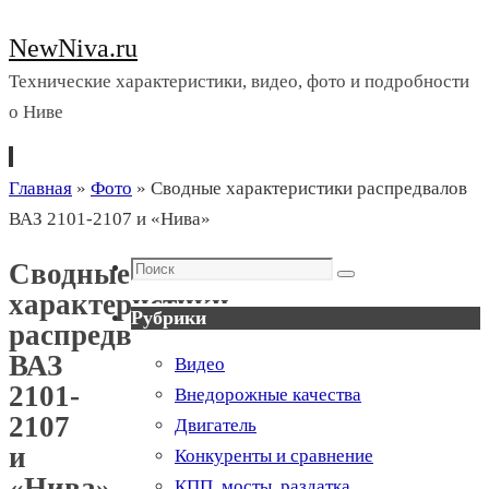
NewNiva.ru
Технические характеристики, видео, фото и подробности
о Ниве
Перейти
Главная
»
Фото
»
Сводные характеристики распредвалов
к
ВАЗ 2101-2107 и «Нива»
содержимому
Поиск
Сводные
Поиск
характеристики
Рубрики
распредвалов
ВАЗ
Видео
2101-
Внедорожные качества
2107
Двигатель
и
Конкуренты и сравнение
«Нива»
КПП, мосты, раздатка