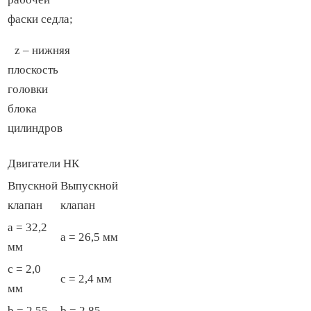
фаски седла;
z – нижняя
плоскость
головки
блока
цилиндров
Двигатели НК
Впускной
Выпускной
клапан
клапан
a = 32,2
a = 26,5 мм
мм
с = 2,0
с = 2,4 мм
мм
b = 2,55
b = 2,85