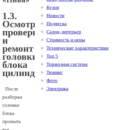
Кузов
1.3.
Новости
Осмотр,
Подвеска
проверка
Салон, интерьер
и
Стоимость и цены
ремонт
Технические характеристики
головки
Топ 5
блока
Тормозная система
цилиндров
Тюнинг
Фото
Электрика
После
разборки
головки
блока
промыть
все