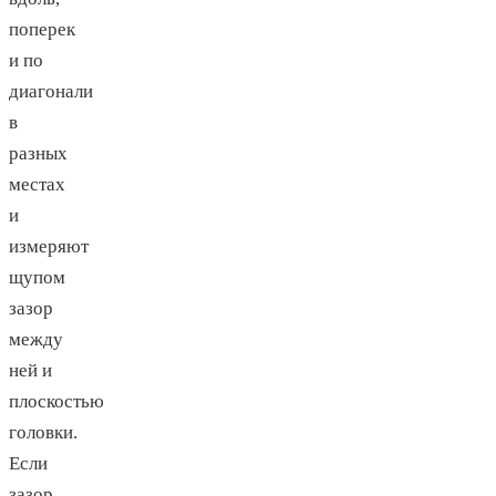
поперек
и по
диагонали
в
разных
местах
и
измеряют
щупом
зазор
между
ней и
плоскостью
головки.
Если
зазор