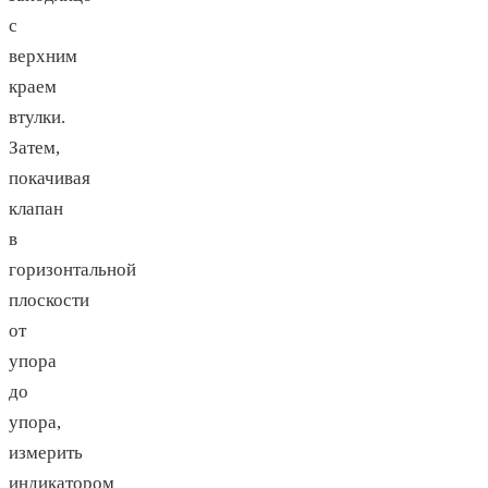
с
верхним
краем
втулки.
Затем,
покачивая
клапан
в
горизонтальной
плоскости
от
упора
до
упора,
измерить
индикатором