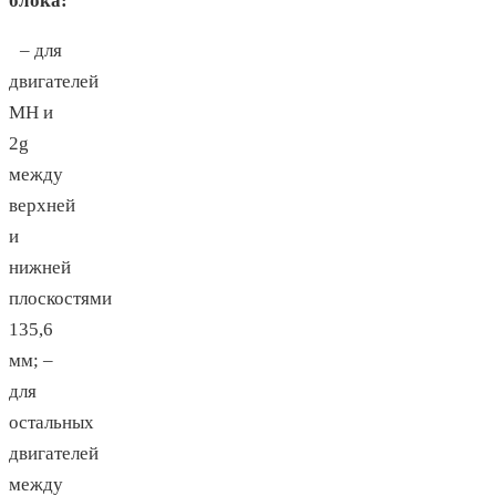
блока:
– для
двигателей
МН и
2g
между
верхней
и
нижней
плоскостями
135,6
мм; –
для
остальных
двигателей
между