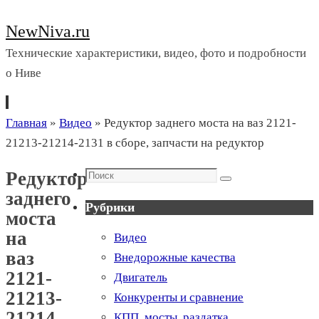
NewNiva.ru
Технические характеристики, видео, фото и подробности
о Ниве
Перейти
Главная
»
Видео
»
Редуктор заднего моста на ваз 2121-
к
21213-21214-2131 в сборе, запчасти на редуктор
содержимому
Поиск
Редуктор
Поиск
заднего
Рубрики
моста
на
Видео
ваз
Внедорожные качества
2121-
Двигатель
21213-
Конкуренты и сравнение
21214-
КПП, мосты, раздатка