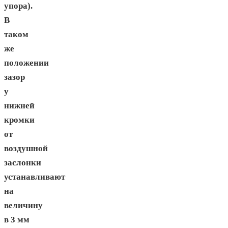
упора).
В
таком
же
положении
зазор
у
нижней
кромки
от
воздушной
заслонки
устанавливают
на
величину
в 3 мм