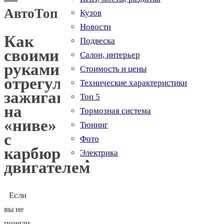
АвтоТоп
Кузов
Новости
Как
Подвеска
своими
Салон, интерьер
руками
Стоимость и цены
отрегулировать
Технические характеристики
зажигание
Топ 5
на
Тормозная система
«ниве»
Тюнинг
с
Фото
карбюраторным
Электрика
двигателем
Если
вы не
поняли,