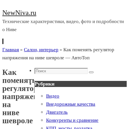
NewNiva.ru
Технические характеристики, видео, фото и подробности
о Ниве
Перейти
Главная
»
Салон, интерьер
»
Как поменять регулятор
к
напряжения на ниве шевроле — АвтоТоп
содержимому
Поиск
Как
Поиск
поменять
Рубрики
регулятор
напряжения
Видео
на
Внедорожные качества
ниве
Двигатель
шевроле
Конкуренты и сравнение
—
КПП, мосты, раздатка