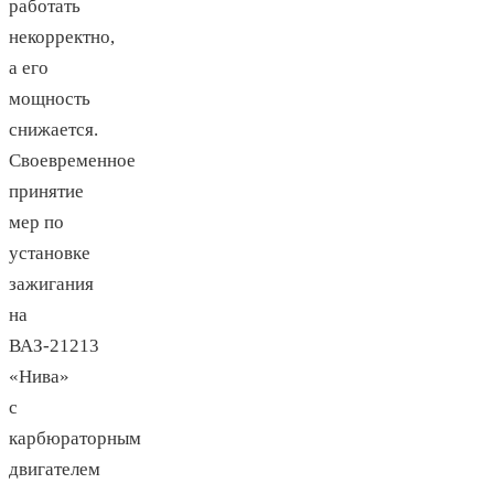
работать
некорректно,
а его
мощность
снижается.
Своевременное
принятие
мер по
установке
зажигания
на
ВАЗ-21213
«Нива»
с
карбюраторным
двигателем