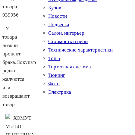
товара:
Кузов
039956
Новости
Подвеска
У
Салон, интерьер
товара
Стоимость и цены
низкий
Технические характеристики
процент
Топ 5
брака.Покупатели
Тормозная система
редко
Тюнинг
жалуются
Фото
или
Электрика
возвращают
товар