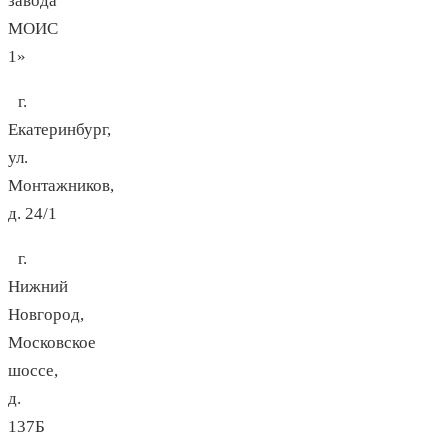
завода
МОИС
1»
г.
Екатеринбург,
ул.
Монтажников,
д. 24/1
г.
Нижний
Новгород,
Московское
шоссе,
д.
137Б