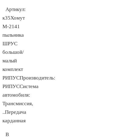
Артикул:
к35Хомут
М-2141
пыльника
ШРУС
большой/
малый
комплект
РИПУСПроизводитель:
РИПУССистема
автомобиля:
Трансмиссия,
..Передача
карданная
В