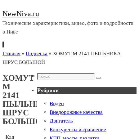
NewNiva.ru
Технические характеристики, видео, фото и подробности
о Ниве
Перейти
Главная
»
Подвеска
»
ХОМУТ М 2141 ПЫЛЬНИКА
к
ШРУС БОЛЬШОЙ
содержимому
Поиск
ХОМУТ
Поиск
М
Рубрики
2141
ПЫЛЬНИКА
Видео
ШРУС
Внедорожные качества
БОЛЬШОЙ
Двигатель
Конкуренты и сравнение
Код
КПП, мосты, раздатка