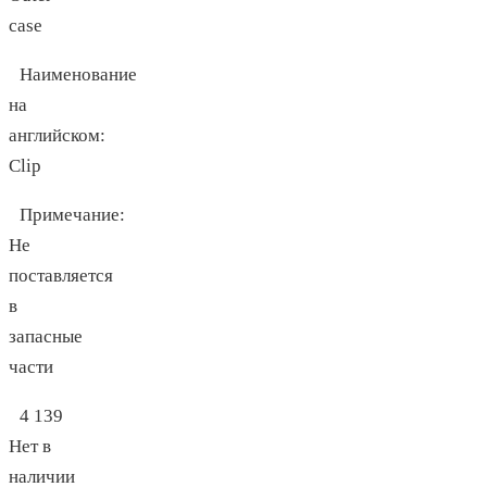
case
Наименование
на
английском:
Clip
Примечание:
Не
поставляется
в
запасные
части
4 139
Нет в
наличии