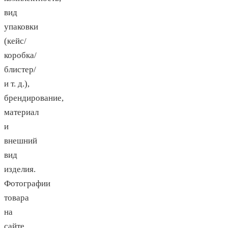
вид
упаковки
(кейс/
коробка/
блистер/
и т. д.),
брендирование,
материал
и
внешний
вид
изделия.
Фотографии
товара
на
сайте