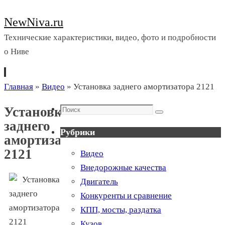
NewNiva.ru
Технические характеристики, видео, фото и подробности
о Ниве
Перейти
Главная
»
Видео
»
Установка заднего амортизатора 2121
к
Поиск
Установка
содержимому
Поиск
заднего
Рубрики
амортизатора
2121
Видео
Внедорожные качества
Двигатель
Конкуренты и сравнение
КПП, мосты, раздатка
Кузов