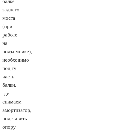
балке
заднего
моста
(при
работе
на
подъемнике),
необходимо
под ту
часть
балки,
где
снимаем
амортизатор,
подставить
опору