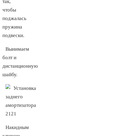
так,
чтобы
поджалась
пружина
подвески.
Вынимаем
болт и
дистанционную
шайбу.
Накидным
ключом