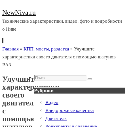
NewNiva.ru
Технические характеристики, видео, фото и подробности
о Ниве
Перейти
Главная
»
КПП, мосты, раздатка
»
Улучшите
к
характеристики своего двигателя с помощью шатунов
содержимому
ВАЗ
Поиск
Улучшите
Поиск
характеристики
Рубрики
своего
двигателя
Видео
с
Внедорожные качества
помощью
Двигатель
шатунов
Конкуренты и сравнение