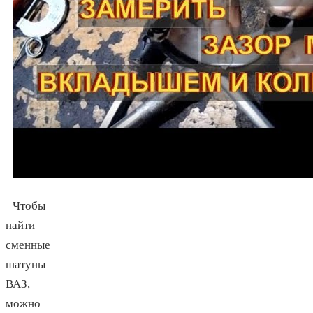
Чтобы
найти
сменные
шатуны
ВАЗ,
можно