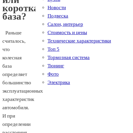
короткая
Новости
база?
Подвеска
Салон, интерьер
Стоимость и цены
Раньше
Технические характеристики
считалось,
Топ 5
что
Тормозная система
колесная
Тюнинг
база
Фото
определяет
Электрика
большинство
эксплуатационных
характеристик
автомобиля.
И при
определении
расстояния