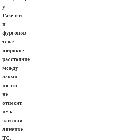
у
Газелей
и
фургонов
тоже
широкое
расстояние
между
осями,
но это
не
относит
их к
элитной
линейке
ТС.