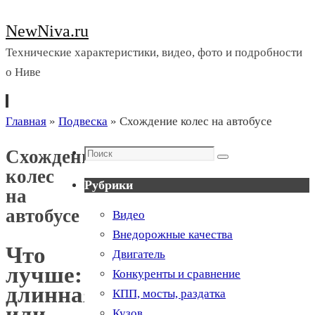
NewNiva.ru
Технические характеристики, видео, фото и подробности
о Ниве
Перейти
Главная
»
Подвеска
»
Схождение колес на автобусе
к
Поиск
Схождение
содержимому
Поиск
колес
Рубрики
на
автобусе
Видео
Внедорожные качества
Что
Двигатель
лучше:
Конкуренты и сравнение
длинная
КПП, мосты, раздатка
или
Кузов