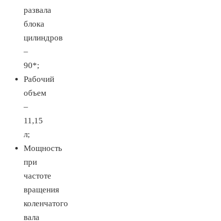
развала
блока
цилиндров
–
90*;
Рабочий
объем
–
11,15
л;
Мощность
при
частоте
вращения
коленчатого
вала