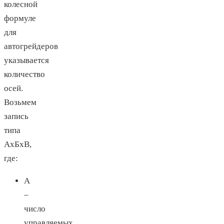
колесной
формуле
для
автогрейдеров
указывается
количество
осей.
Возьмем
запись
типа
АхБхВ,
где:
А
–
число
управляемых