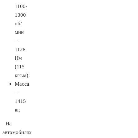
1100-
1300
об/
мин
–
1128
Нм
(115
кгс.м);
Масса
–
1415
кг.
На
автомобилях