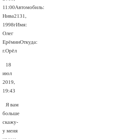
11:00Автомобиль:
Нива2131,
1998гИмя:
Олег
ЕрёминОткуда:
г.Орёл
18
июл
2019,
19:43
Я вам
больше
скажу-
у меня