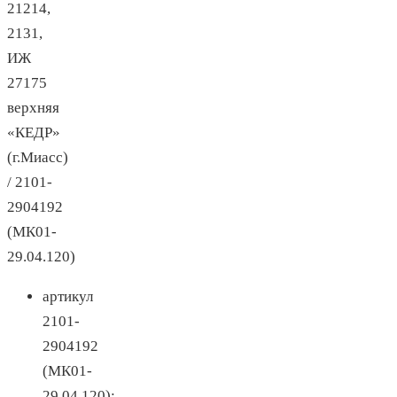
21214,
2131,
ИЖ
27175
верхняя
«КЕДР»
(г.Миасс)
/ 2101-
2904192
(МК01-
29.04.120)
артикул
2101-
2904192
(МК01-
29.04.120);