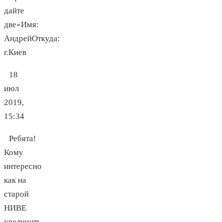
дайте
две»Имя:
АндрейОткуда:
г.Киев
18
июл
2019,
15:34
Ребята!
Кому
интересно
как на
старой
НИВЕ
увеличить