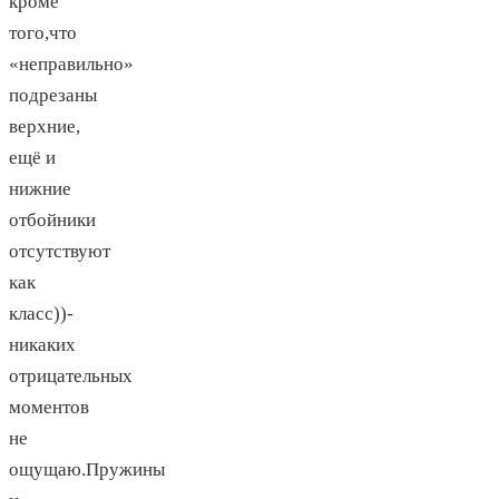
кроме
того,что
«неправильно»
подрезаны
верхние,
ещё и
нижние
отбойники
отсутствуют
как
класс))-
никаких
отрицательных
моментов
не
ощущаю.Пружины