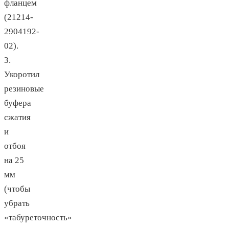
фланцем
(21214-
2904192-
02).
3.
Укоротил
резиновые
буфера
сжатия
и
отбоя
на 25
мм
(чтобы
убрать
«табуреточность»