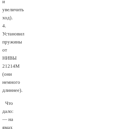
и
увеличить
ход).
4.
Установил
пружины
от
НИВЫ
21214М
(они
немного
длиннее).
Что
дало:
— на
ямах