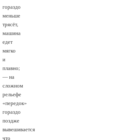
гораздо
меньше
трясёт,
машина
едет
мягко
и
плавно;
— на
сложном
рельефе
«передок»
гораздо
поздже
вывешивается
что