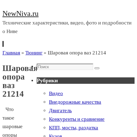
NewNiva.ru
Технические характеристики, видео, фото и подробности
о Ниве
Перейти
Главная
»
Тюнинг
»
Шаровая опора ваз 21214
к
Поиск
Шаровая
содержимому
Поиск
опора
Рубрики
ваз
21214
Видео
Внедорожные качества
Что
Двигатель
такое
Конкуренты и сравнение
шаровые
КПП, мосты, раздатка
опоры
Кузов