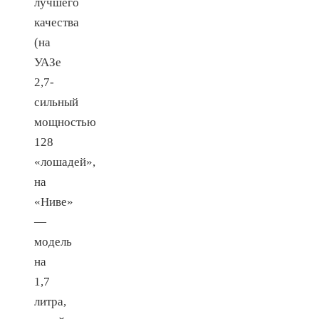
лучшего
качества
(на
УАЗе
2,7-
сильный
мощностью
128
«лошадей»,
на
«Ниве»
—
модель
на
1,7
литра,