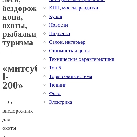
бездорожья,
КПП, мосты, раздатка
копа,
Кузов
охоты,
Новости
рыбалки,
Подвеска
туризма
Салон, интерьер
—
Стоимость и цены
Технические характеристики
«митсубиси
Топ 5
l-
Тормозная система
200»
Тюнинг
Фото
Электрика
Этот
внедорожник
для
охоты
и