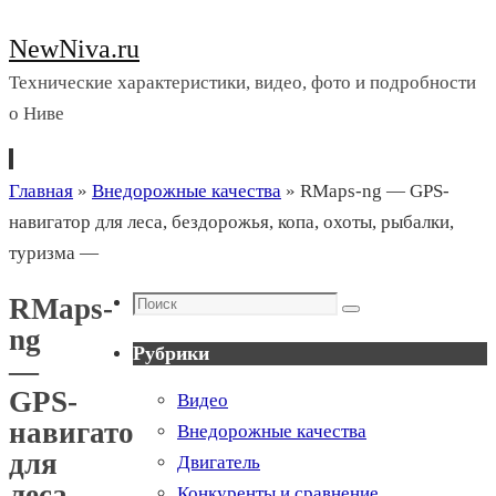
NewNiva.ru
Технические характеристики, видео, фото и подробности
о Ниве
Перейти
Главная
»
Внедорожные качества
»
RMaps-ng — GPS-
к
навигатор для леса, бездорожья, копа, охоты, рыбалки,
содержимому
туризма —
Поиск
RMaps-
Поиск
ng
Рубрики
—
GPS-
Видео
навигатор
Внедорожные качества
для
Двигатель
леса,
Конкуренты и сравнение