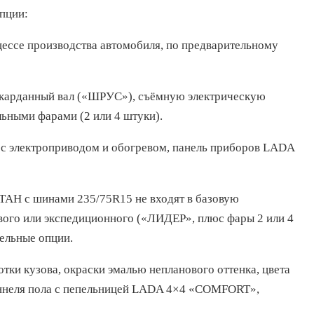
пции:
цессе производства автомобиля, по предварительному
 карданный вал («ШРУС»), съёмную электрическую
льными фарами (2 или 4 штуки).
 с электроприводом и обогревом, панель приборов LADA
ТАН с шинами 235/75R15 не входят в базовую
вого или экспедиционного («ЛИДЕР», плюс фары 2 или 4
ельные опции.
ки кузова, окраски эмалью непланового оттенка, цвета
оннеля пола с пепельницей LADA 4×4 «COMFORT»,