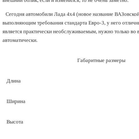
внешний облик, если и изменился, то не очень заметно.
Сегодня автомобили Лада 4х4 (новое название ВАЗовско
выполняющим требования стандарта Евро-3, у него отличны
является практически необслуживаемым, нужно только во в
автоматически.
Габаритные размеры
Длина
Ширина
Высота