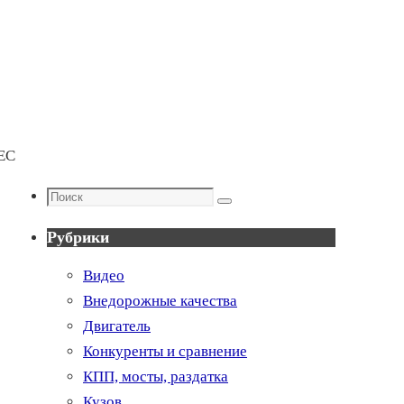
МЕС
Поиск
Поиск
Рубрики
Видео
Внедорожные качества
Двигатель
Конкуренты и сравнение
КПП, мосты, раздатка
Кузов