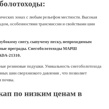
оболотоходы:
ических зонах с любым рельефом местности. Высокая
одом, особенностями трансмиссии и свойствами шин
лубокому снегу, сыпучему песку, непроходимым
одные преграды. Снегоболотоходы МАРШ
ADA-21310.
чные резиновые подушки. Уникальность снегоболотохода
ых шин сверхнизкого давления , что позволяет
и почвы.
кап по низким ценам в