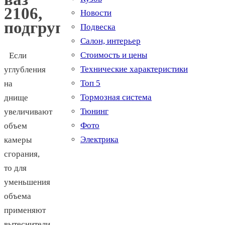
2106,
Новости
подгруппа
Подвеска
Салон, интерьер
Стоимость и цены
Если
Технические характеристики
углубления
Топ 5
на
Тормозная система
днище
Тюнинг
увеличивают
Фото
объем
Электрика
камеры
сгорания,
то для
уменьшения
объема
применяют
вытеснители.