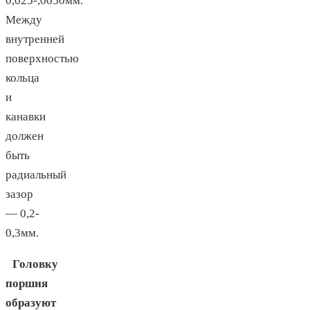
0,025-,0050мм.
Между
внутренней
поверхностью
кольца
и
канавки
должен
быть
радиальный
зазор
— 0,2-
0,3мм.
Головку
поршня
образуют