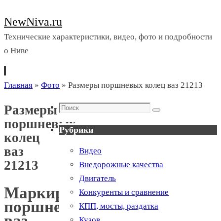
NewNiva.ru
Технические характеристики, видео, фото и подробности
о Ниве
Перейти
Главная
»
Фото
»
Размеры поршневых колец ваз 21213
к
Поиск
Размеры
содержимому
Поиск
поршневых
Рубрики
колец
ваз
Видео
21213
Внедорожные качества
Двигатель
Маркировка
Конкуренты и сравнение
поршней
КПП, мосты, раздатка
ваз
Кузов