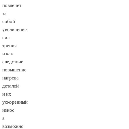
повлечет
за
собой
увеличение
сил
трения
и как
следствие
повышение
нагрева
деталей
и их
ускоренный
износ
а
возможно