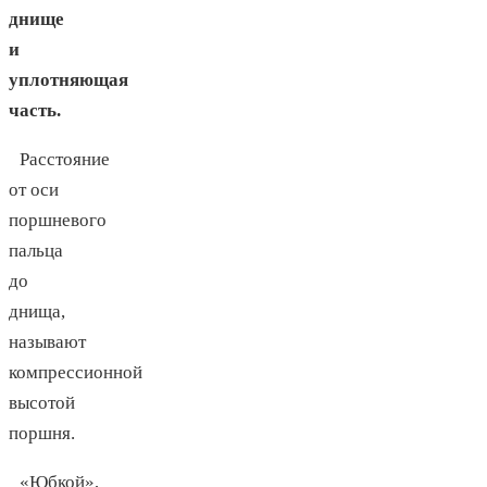
днище
и
уплотняющая
часть.
Расстояние
от оси
поршневого
пальца
до
днища,
называют
компрессионной
высотой
поршня.
«Юбкой»,