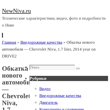
NewNiva.ru
Технические характеристики, видео, фото и подробности
о Ниве
Перейти
Главная
»
Внедорожные качества
»
Обкатка нового
к
автомобиля — Chevrolet Niva, 1.7 liter, 2014 year on
содержимому
DRIVE2
Поиск
Обкатка
Поиск
нового
Рубрики
автомобиля
—
Видео
Chevrolet
Внедорожные качества
Niva,
Двигатель
1.7
Конкуренты и сравнение