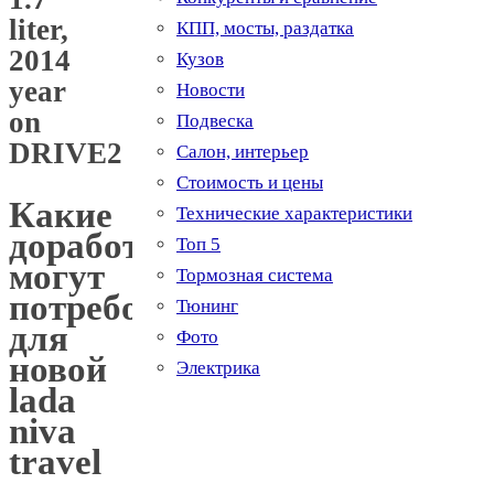
liter,
КПП, мосты, раздатка
2014
Кузов
year
Новости
on
Подвеска
DRIVE2
Салон, интерьер
Стоимость и цены
Какие
Технические характеристики
доработки
Топ 5
могут
Тормозная система
потребоваться
Тюнинг
для
Фото
новой
Электрика
lada
niva
travel