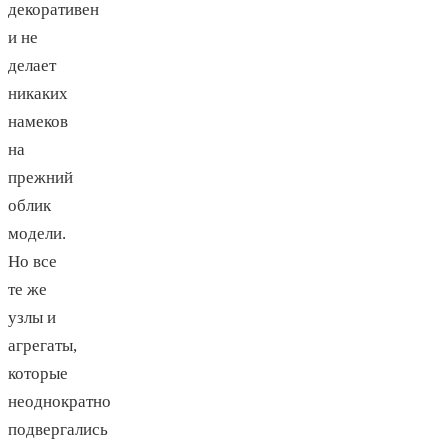
декоративен
и не
делает
никаких
намеков
на
прежний
облик
модели.
Но все
те же
узлы и
агрегаты,
которые
неоднократно
подвергались