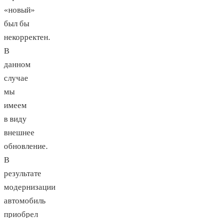
«новый»
был бы
некорректен.
В
данном
случае
мы
имеем
в виду
внешнее
обновление.
В
результате
модернизации
автомобиль
приобрел