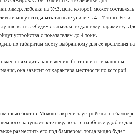
и пассажиров. Стоит отметить, что лебедки для
например, лебедка на УАЗ, цена которой может составлять
ивы и могут создавать тяговое усилие в 4 – 7 тонн. Если
 лучше взять лебедку с запасом по данному параметру. Для
йдут устройства с показателем до 4 тонн.
одить по габаритам месту выбранному для ее крепления на
должен подходить напряжению бортовой сети машины.
мания, она зависит от характера местности по которой
помощью болтов. Можно закрепить устройство на бампере
 немного нарушает эстетику, но зато наиболее удобно для
акже разместить его под бампером, тогда видно будет