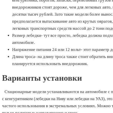
кенгурятника, порогов, запаски, перевозимых грузов 
внедорожников стоят дороже, чем для легковых авто, 
десятки тысяч рублей. Зато такие модели более выносл
предполагается вытаскивание авто из крутых оврагов,
легковых транспортных средств массой до 2 тонн подо
Размер лебедки-
тут все просто, лебедка должна подх
автомобиле.
Напряжение питания 24 или 12 вольт-
этот параметр 
Длина троса-
на длину троса также стоит обратить вни
планируется использовать внедорожник.
Варианты установки
Стационарные модели устанавливаются на автомобиле с 
с кенгурятником (лебедки на Ниву или лебедки на УАЗ), это
частого использования в экстремальных условиях. Можно т
только роликовые направляющие и крюк.