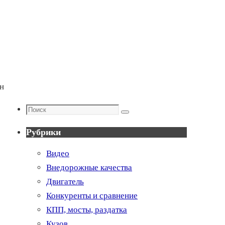
н
Поиск
Поиск
Рубрики
Видео
Внедорожные качества
Двигатель
Конкуренты и сравнение
КПП, мосты, раздатка
Кузов