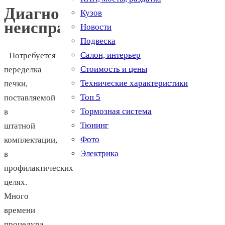
Диагностирование
Кузов
неисправности
Новости
Подвеска
Салон, интерьер
Потребуется
Стоимость и цены
переделка
Технические характеристики
печки,
Топ 5
поставляемой
Тормозная система
в
Тюнинг
штатной
Фото
комплектации,
Электрика
в
профилактических
целях.
Много
времени
процедура