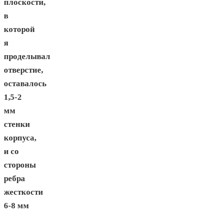
плоскости,
в
которой
я
проделывал
отверстие,
оставалось
1,5-2
мм
стенки
корпуса,
и со
стороны
ребра
жесткости
6-8 мм