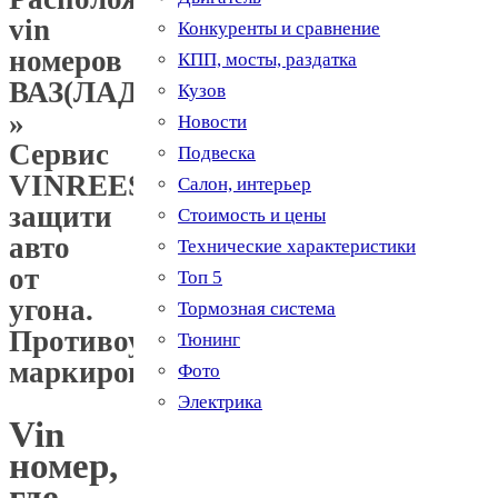
vin
Конкуренты и сравнение
номеров
КПП, мосты, раздатка
ВАЗ(ЛАДА).
Кузов
»
Новости
Сервис
Подвеска
VINREESTR.RU,
Салон, интерьер
защити
Стоимость и цены
авто
Технические характеристики
от
Топ 5
угона.
Тормозная система
Противоугонная
Тюнинг
маркировка.
Фото
Электрика
Vin
номер,
где