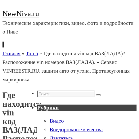
NewNiva.ru
Технические характеристики, видео, фото и подробности
о Ниве
Перейти
Главная
»
Топ 5
»
Где находится vin код ВАЗ(ЛАДА)?
к
Расположение vin номеров ВАЗ(ЛАДА). » Сервис
содержимому
VINREESTR.RU, защити авто от угона. Противоугонная
маркировка.
Поиск
Где
Поиск
находится
Рубрики
vin
код
Видео
ВАЗ(ЛАДА)?
Внедорожные качества
Расположение
Двигатель