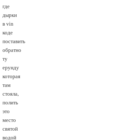
где
дырки
в vin
коде
поставить
обратно
ту
ерунду
которая
там
стояла,
полить
это
место
святой
водой