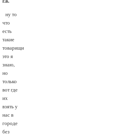
г.в.
ну то
что
есть
такие
товарищи
это я
знаю,
но
только
вот где
их
взять у
нас в
городе
без