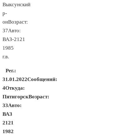
Выксунский
р-
онВозраст:
37Авто:
ВАЗ-2121
1985
г.в.
Рег.:
31.01.2022Сообщений:
4Откуда:
ПятигорскВозраст:
33Авто:
ВАЗ
2121
1982