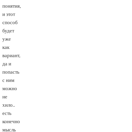
понятия,
и этот
способ
будет
уже
как
вариант,
да и
попасть
с ним
можно
не
хило..
есть
конечно
мысль