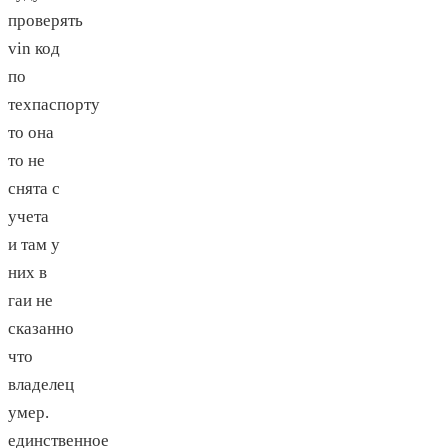
проверять
vin код
по
техпаспорту
то она
то не
снята с
учета
и там у
них в
гаи не
сказанно
что
владелец
умер.
единственное