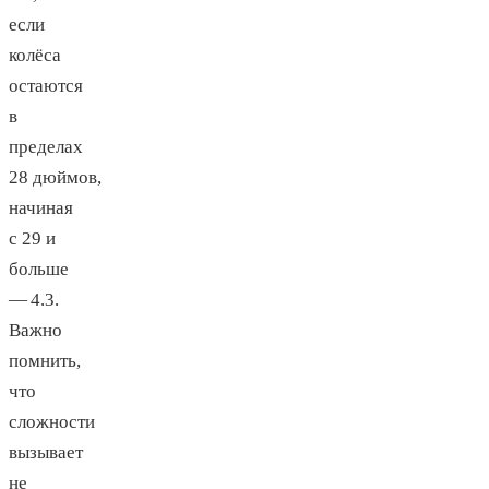
если
колёса
остаются
в
пределах
28 дюймов,
начиная
с 29 и
больше
— 4.3.
Важно
помнить,
что
сложности
вызывает
не