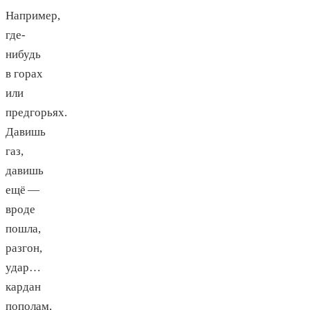
Например,
где-
нибудь
в горах
или
предгорьях.
Давишь
газ,
давишь
ещё —
вроде
пошла,
разгон,
удар…
кардан
пополам,