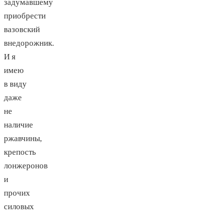
задумавшему
приобрести
вазовский
внедорожник.
И я
имею
в виду
даже
не
наличие
ржавчины,
крепость
лонжеронов
и
прочих
силовых