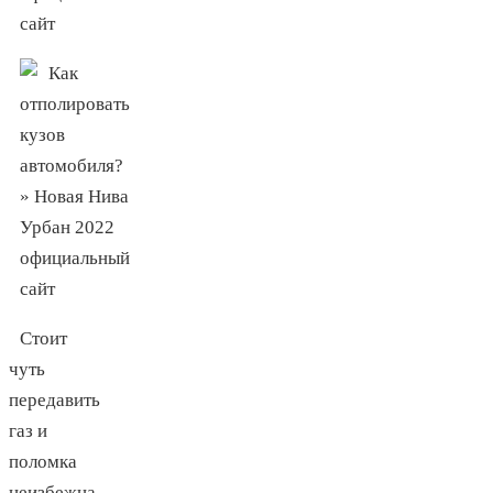
Стоит
чуть
передавить
газ и
поломка
неизбежна