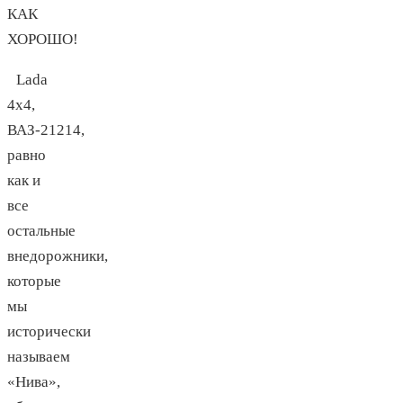
КАК
ХОРОШО!
Lada
4х4,
ВАЗ-21214,
равно
как и
все
остальные
внедорожники,
которые
мы
исторически
называем
«Нива»,