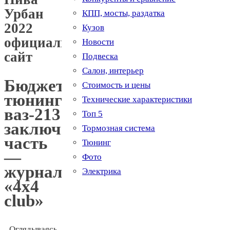
Урбан
КПП, мосты, раздатка
2022
Кузов
официальный
Новости
сайт
Подвеска
Салон, интерьер
Бюджетный
Стоимость и цены
тюнинг
Технические характеристики
ваз-2131.
Топ 5
заключительная
Тормозная система
часть
Тюнинг
—
Фото
журнал
Электрика
«4х4
club»
Оглядываясь