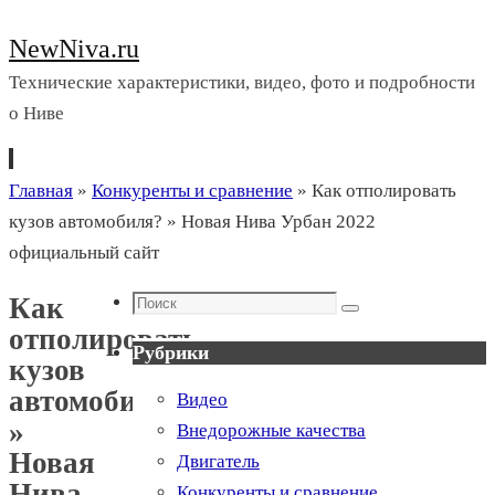
NewNiva.ru
Технические характеристики, видео, фото и подробности
о Ниве
Перейти
Главная
»
Конкуренты и сравнение
»
Как отполировать
к
кузов автомобиля? » Новая Нива Урбан 2022
содержимому
официальный сайт
Поиск
Как
Поиск
отполировать
Рубрики
кузов
автомобиля?
Видео
»
Внедорожные качества
Новая
Двигатель
Нива
Конкуренты и сравнение