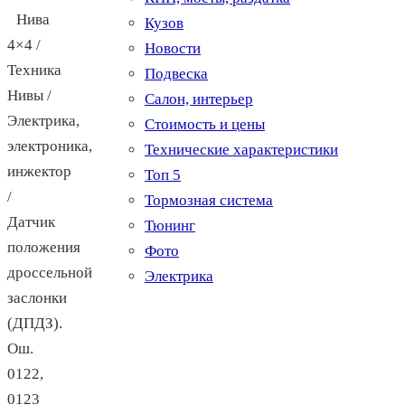
Нива
Кузов
4×4 /
Новости
Техника
Подвеска
Нивы /
Салон, интерьер
Электрика,
Стоимость и цены
электроника,
Технические характеристики
инжектор
Топ 5
/
Тормозная система
Датчик
Тюнинг
положения
Фото
дроссельной
Электрика
заслонки
(ДПДЗ).
Ош.
0122,
0123