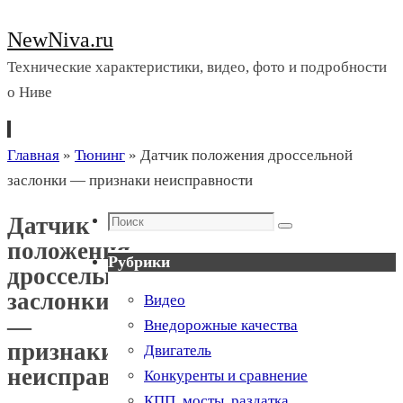
NewNiva.ru
Технические характеристики, видео, фото и подробности
о Ниве
Перейти
Главная
»
Тюнинг
»
Датчик положения дроссельной
к
заслонки — признаки неисправности
содержимому
Поиск
Датчик
Поиск
положения
Рубрики
дроссельной
заслонки
Видео
—
Внедорожные качества
признаки
Двигатель
неисправности
Конкуренты и сравнение
КПП, мосты, раздатка