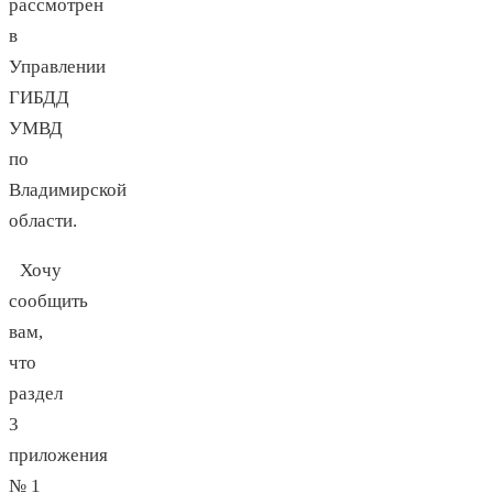
рассмотрен
в
Управлении
ГИБДД
УМВД
по
Владимирской
области.
Хочу
сообщить
вам,
что
раздел
3
приложения
№ 1