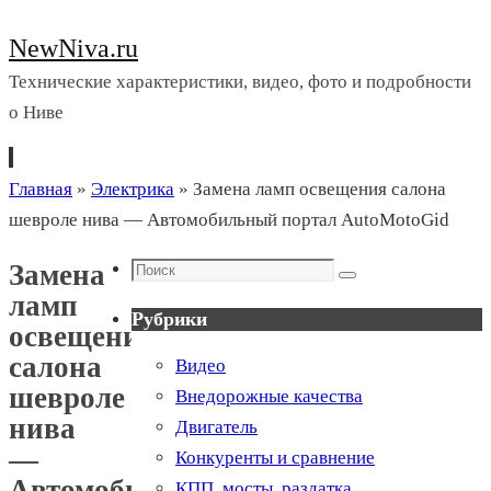
NewNiva.ru
Технические характеристики, видео, фото и подробности
о Ниве
Перейти
Главная
»
Электрика
»
Замена ламп освещения салона
к
шевроле нива — Автомобильный портал AutoMotoGid
содержимому
Поиск
Замена
Поиск
ламп
Рубрики
освещения
салона
Видео
шевроле
Внедорожные качества
нива
Двигатель
—
Конкуренты и сравнение
Автомобильный
КПП, мосты, раздатка