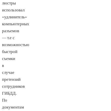
люстры
использовал
«удлинитель»
компьютерных
разъемов
— т.е с
возможностью
быстрой
съемки
в
случае
претензий
сотрудников
ГИБДД.
По
документам