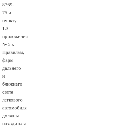
8769-
75 и
пункту
1.3
приложения
№ 5 к
Правилам,
фары
дальнего
и
ближнего
света
легкового
автомобиля
должны
находиться