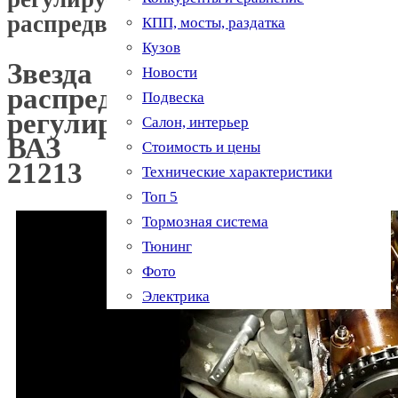
распредвала
КПП, мосты, раздатка
Кузов
Звезда
Новости
распредвала
Подвеска
регулируемая
Салон, интерьер
ВАЗ
Стоимость и цены
21213
Технические характеристики
Топ 5
Тормозная система
Тюнинг
Фото
Электрика