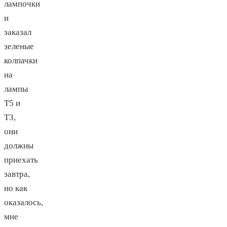
лампочки
и
заказал
зеленые
колпачки
на
лампы
Т5 и
Т3,
они
должны
приехать
завтра,
но как
оказалось,
мне