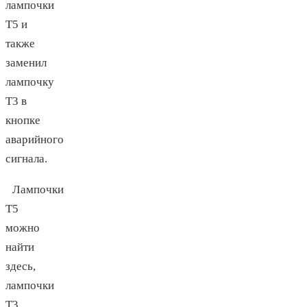
лампочки
Т5 и
также
заменил
лампочку
Т3 в
кнопке
аварийного
сигнала.
Лампочки
Т5
можно
найти
здесь
,
лампочки
Т3