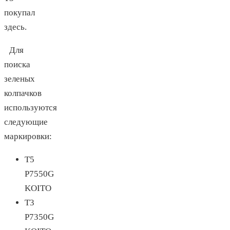
покупал
здесь
.
Для
поиска
зеленых
колпачков
используются
следующие
маркировки:
Т5
P7550G
KOITO
Т3
P7350G