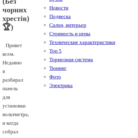
(Без
Новости
чорних
Подвеска
хрестів)
Салон, интерьер
🏆)
Стоимость и цены
Технические характеристики
Привет
Топ 5
всем.
Тормозная система
Недавно
Тюнинг
я
Фото
разбирал
Электрика
панель
для
установки
вольтметра,
и когда
собрал