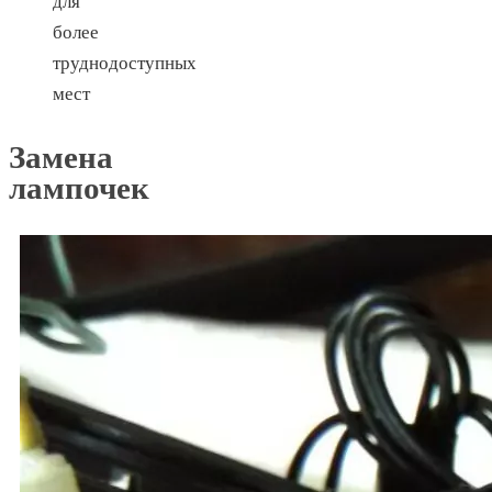
для
более
труднодоступных
мест
Замена
лампочек