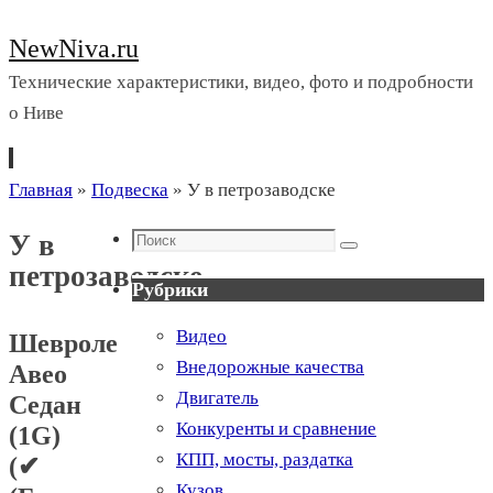
NewNiva.ru
Технические характеристики, видео, фото и подробности
о Ниве
Перейти
Главная
»
Подвеска
»
У в петрозаводске
к
Поиск
У в
содержимому
Поиск
петрозаводске
Рубрики
Видео
Шевроле
Внедорожные качества
Авео
Двигатель
Седан
Конкуренты и сравнение
(1G)
КПП, мосты, раздатка
(✔
Кузов