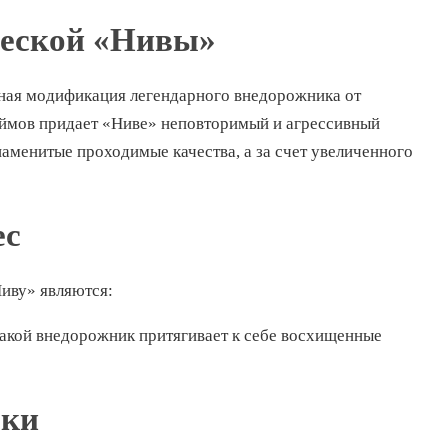
ческой «Нивы»
нная модификация легендарного внедорожника от
ймов придает «Ниве» неповторимый и агрессивный
наменитые проходимые качества, а за счет увеличенного
ес
иву» являются:
Такой внедорожник притягивает к себе восхищенные
ски