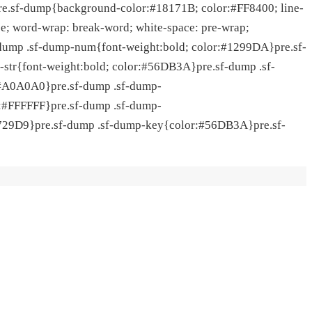
 }pre.sf-dump{background-color:#18171B; color:#FF8400; line-
e; word-wrap: break-word; white-space: pre-wrap;
f-dump .sf-dump-num{font-weight:bold; color:#1299DA}pre.sf-
-str{font-weight:bold; color:#56DB3A}pre.sf-dump .sf-
#A0A0A0}pre.sf-dump .sf-dump-
r:#FFFFFF}pre.sf-dump .sf-dump-
B729D9}pre.sf-dump .sf-dump-key{color:#56DB3A}pre.sf-