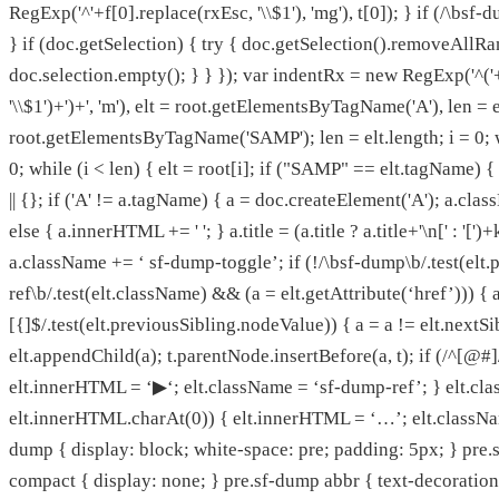
RegExp('^'+f[0].replace(rxEsc, '\\$1'), 'mg'), t[0]); } if (/\bs
} if (doc.getSelection) { try { doc.getSelection().removeAllRan
doc.selection.empty(); } } }); var indentRx = new RegExp('^('+(r
'\\$1')+')+', 'm'), elt = root.getElementsByTagName('A'), len = elt
root.getElementsByTagName('SAMP'); len = elt.length; i = 0; whil
0; while (i < len) { elt = root[i]; if ("SAMP" == elt.tagName)
|| {}; if ('A' != a.tagName) { a = doc.createElement('A'); a.cla
else { a.innerHTML += ' '; } a.title = (a.title ? a.title+'\n[' : 
a.className += ‘ sf-dump-toggle’; if (!/\bsf-dump\b/.test(elt.
ref\b/.test(elt.className) && (a = elt.getAttribute(‘href’))) { a
[{]$/.test(elt.previousSibling.nodeValue)) { a = a != elt.nextS
elt.appendChild(a); t.parentNode.insertBefore(a, t); if (/^[@
elt.innerHTML = ‘
▶
‘; elt.className = ‘sf-dump-ref’; } elt.cl
elt.innerHTML.charAt(0)) { elt.innerHTML = ‘…’; elt.className
dump { display: block; white-space: pre; padding: 5px; } pre.
compact { display: none; } pre.sf-dump abbr { text-decoration: