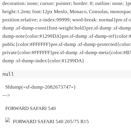
decoration: none; cursor: pointer; border: 0; outline: none;
height:1.2em; font:12px Menlo, Monaco, Consolas, monospac
position:relative; z-index:99999; word-break: normal}pre.s
dump .sf-dump-const{font-weight:bold}pre.sf-dump .sf-dump
dump-note{color:#1299DA}pre.sf-dump .sf-dump-ref{color:
public{color:#FFFFFF}pre.sf-dump .sf-dump-protected{colo
private{color:#FFFFFF}pre.sf-dump .sf-dump-meta{color:#
dump .sf-dump-index{color:#1299DA}
null
Sfdump(«sf-dump-2082673747»)
—>
FORWARD SAFARI 540