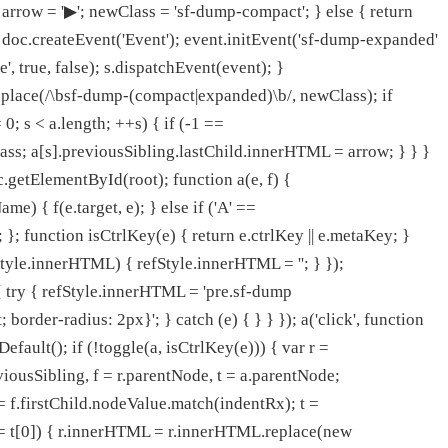
 arrow = '▶'; newClass = 'sf-dump-compact'; } else { return
= doc.createEvent('Event'); event.initEvent('sf-dump-expanded'
 true, false); s.dispatchEvent(event); }
place(/\bsf-dump-(compact|expanded)\b/, newClass); if
 0; s < a.length; ++s) { if (-1 ==
ss; a[s].previousSibling.lastChild.innerHTML = arrow; } } }
oc.getElementById(root); function a(e, f) {
me) { f(e.target, e); } else if ('A' ==
 }; function isCtrlKey(e) { return e.ctrlKey || e.metaKey; }
fStyle.innerHTML) { refStyle.innerHTML = ''; } });
 { try { refStyle.innerHTML = 'pre.sf-dump
rder-radius: 2px}'; } catch (e) { } } }); a('click', function
efault(); if (!toggle(a, isCtrlKey(e))) { var r =
viousSibling, f = r.parentNode, t = a.parentNode;
 f = f.firstChild.nodeValue.match(indentRx); t =
== t[0]) { r.innerHTML = r.innerHTML.replace(new