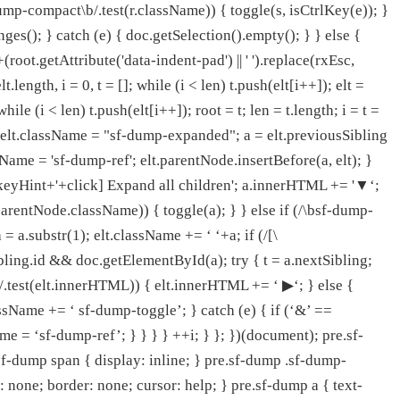
f-dump-compact\b/.test(r.className)) { toggle(s, isCtrlKey(e)); }
ges(); } catch (e) { doc.getSelection().empty(); } } else {
oot.getAttribute('data-indent-pad') || ' ').replace(rxEsc,
.length, i = 0, t = []; while (i < len) t.push(elt[i++]); elt =
e (i < len) t.push(elt[i++]); root = t; len = t.length; i = t =
 { elt.className = "sf-dump-expanded"; a = elt.previousSibling
ssName = 'sf-dump-ref'; elt.parentNode.insertBefore(a, elt); }
'[')+keyHint+'+click] Expand all children'; a.innerHTML += '
▼
‘;
parentNode.className)) { toggle(a); } } else if (/\bsf-dump-
 = a.substr(1); elt.className += ‘ ‘+a; if (/[\
ibling.id && doc.getElementById(a); try { t = a.nextSibling;
#]/.test(elt.innerHTML)) { elt.innerHTML += ‘
▶
‘; } else {
assName += ‘ sf-dump-toggle’; } catch (e) { if (‘&’ ==
 = ‘sf-dump-ref’; } } } } ++i; } }; })(document); pre.sf-
sf-dump span { display: inline; } pre.sf-dump .sf-dump-
 none; border: none; cursor: help; } pre.sf-dump a { text-