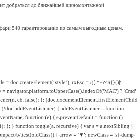
волит добраться до ближайшей шиномонтажной
фари 540 гарантированно по самым выгодным ценам.
e = doc.createElement(‘style’), rxEsc = /([.*+?^${}()|\
 0 <= navigator.platform.toUpperCase().indexOf('MAC') ? 'Cmd'
stener(n, cb, false); }; (doc.documentElement.firstElementChild
f (!doc.addEventListener) { addEventListener = function
ventName, function (e) { e.preventDefault = function ()
); }; } function toggle(a, recursive) { var s = a.nextSibling ||
ompact\b/.test(oldClass)) { arrow = '▼'; newClass = 'sf-dump-