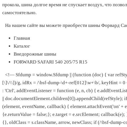
прокола, шина долгое время не спускает воздух, что поз
самостоятельно.
На нашем сайте вы можете приобрести шины Форвард Са
Главная
Каталог
Внедорожные шины
FORWARD SAFARI 540 205/75 R15
<!— Sfdump = window.Sfdump || (function (doc) { var refStyl
[\]\/\\])/g, idRx = /\bsf-dump-\d+-ref[012]\w+\b/, keyHint =
: 'Ctrl', addEventListener = function (e, n, cb) { e.addEventLi
|| doc.documentElement.children[0]).appendChild(refStyle); i
(element, eventName, callback) { element.attachEvent('on' + e
{e.returnValue = false;}; e.target = e.srcElement; callback(e); }
{}, oldClass = s.className, arrow, newClass; if (/\bsf-dump-c