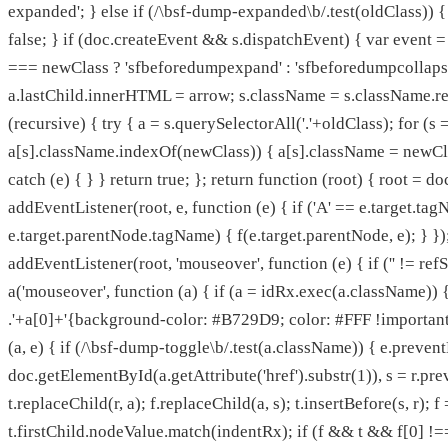
expanded'; } else if (/\bsf-dump-expanded\b/.test(oldClass)) {
false; } if (doc.createEvent && s.dispatchEvent) { var event 
=== newClass ? 'sfbeforedumpexpand' : 'sfbeforedumpcollapse',
a.lastChild.innerHTML = arrow; s.className = s.className.re
(recursive) { try { a = s.querySelectorAll('.'+oldClass); for (s =
a[s].className.indexOf(newClass)) { a[s].className = newCla
catch (e) { } } return true; }; return function (root) { root = d
addEventListener(root, e, function (e) { if ('A' == e.target.tagNa
e.target.parentNode.tagName) { f(e.target.parentNode, e); } });
addEventListener(root, 'mouseover', function (e) { if ('' != re
a('mouseover', function (a) { if (a = idRx.exec(a.className))
.'+a[0]+'{background-color: #B729D9; color: #FFF !important; bo
(a, e) { if (/\bsf-dump-toggle\b/.test(a.className)) { e.preventD
doc.getElementById(a.getAttribute('href').substr(1)), s = r.pre
t.replaceChild(r, a); f.replaceChild(a, s); t.insertBefore(s, r);
t.firstChild.nodeValue.match(indentRx); if (f && t && f[0] !