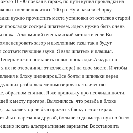
около 16-00 поехал в гараж, по пути купил прокладки на
наковых половинок итого 100 рэ. Ну и начали сборку
адки нужно прочистить места установки от остатков старой
ки прокладки соскреб шпателем. Здесь нужно быть очень
ом ножа. Аллюминий очень мягкий металл и если Вы
омпенсировать зазор и выхлопные газы так и будут
я соответствующие звуки. Я взял шпатель и плашмя,
.Теперь можно поставить новые прокладки.Аккуратно
я их не отсоединял от коллектора) на свое место. И чтобы
епления к блоку цилиндров.Все болты и шпильки перед
ледующих разборках минимизировать количество
дке, обратном снятию. Я же продолжу про неожиданности.
й к месту прогара. Выяснилось, что резьба в блоке
т.к. коллектор не был прижат к блоку с этого края.
 резьбы и нарезания другой, большего диаметра нужно было
решено искать альтернативные варианты: Восстановить