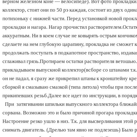
верном железном коне — велосипеде). Вот фото прокладки.
коллектор, стоят они по 50 рэ каждая, состоит из двух оди
потихоньку с нижней части. Перед установкой новой прокл
прокладки и нагара. Нагар прочистил растворителем.Остат
аккуратным. Ни в коем случае не ковырять острым кончик
сделаете на нем глубокую царапину, прокладка не сможет к
продолжать поступать в подкапотное пространство, издава
сглаживал грязь.Протираем остатки растворителя ветошью
прикладываем выпускной коллектор(всборе со штанами т.к. 
он не падал, я сразу же прикрепил штаны к кронштейну кр
сборкой я смазываю смазкой (типа литола) чтобы при пос
прикипевших резьб.Далее все идет по инструкции, в поря
При затягивании шпильки выпускного коллектора ближайше
сорвана. Возможно это и было причиной прогара прокладки, 
Настроение резко ушло в низ. Т.к. для высверливания этой
снимать двигатель. (Дрелью там явно не подлезешь) Было 