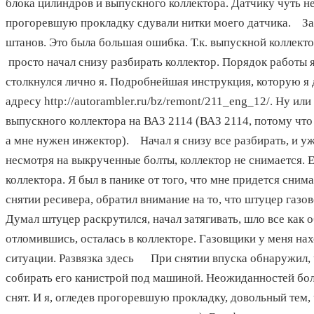
блока цилиндров и выпускного коллектора. Датчику чуть н
прогоревшую прокладку сдували нитки моего датчика. Зай
штанов. Это была большая ошибка. Т.к. выпускной коллект
просто начал снизу разбирать коллектор. Порядок работы 
столкнулся лично я. Подробнейшая инструкция, которую я 
адресу http://autorambler.ru/bz/remont/211_eng_12/. Ну и
выпускного коллектора на ВА3 2114 (ВАЗ 2114, потому чт
а мне нужен инжектор). Начал я снизу все разбирать, и уж
несмотря на выкрученные болты, коллектор не снимается. Е
коллектора. Я был в панике от того, что мне придется сни
снятии ресивера, обратил внимание на то, что штуцер газо
Думал штуцер раскрутился, начал затягивать, шло все как 
отломившись, осталась в коллекторе. Газовщики у меня нах
ситуации. Развязка здесь При снятии впуска обнаружил, 
собирать его канистрой под машиной. Неожиданностей бол
снят. И я, огледев прогоревшую прокладку, довольный тем,