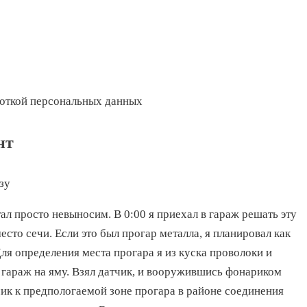
боткой персональных данных
нт
зу
ал просто невыносим. В 0:00 я приехал в гараж решать эту
сто сечи. Если это был прогар металла, я планировал как
Для определения места прогара я из куска проволоки и
 гараж на яму. Взял датчик, и вооружившись фонариком
ик к предпологаемой зоне прогара в районе соединения