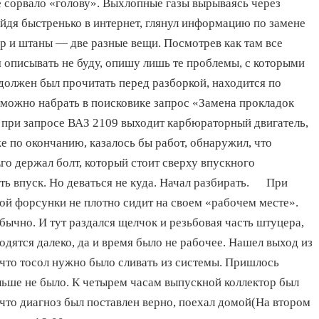
е сорвало «голову». Выхлопные газы вырываясь через
дя быстренько в интернет, глянул информацию по замене
ор и штаны — две разные вещи. Посмотрев как там все
я описывать не буду, опишу лишь те проблемы, с которыми
должен был прочитать перед разборкой, находится по
ли можно набрать в поисковике запрос «Замена прокладок
о при запросе ВАЗ 2109 выходит карбюраторный двигатель,
е по окончанию, казалось бы работ, обнаружил, что
го держал болт, который стоит сверху впускного
мать впуск. Но деваться не куда. Начал разбирать. При
вой форсунки не плотно сидит на своем «рабочем месте».
обычно. И тут раздался щелчок и резьбовая часть штуцера,
одятся далеко, да и время было не рабочее. Нашел выход из
что тосол нужно было сливать из системы. Пришлось
ьше не было. К четырем часам выпускной коллектор был
 что диагноз был поставлен верно, поехал домой(На втором