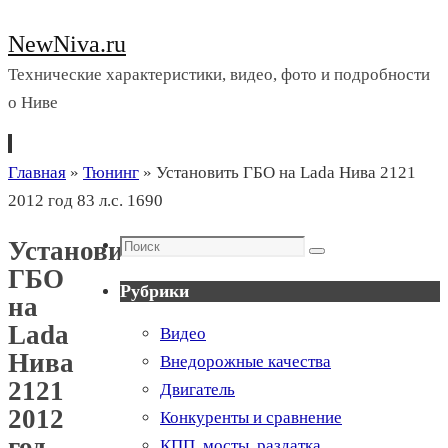
NewNiva.ru
Технические характеристики, видео, фото и подробности
о Ниве
Перейти
Главная
»
Тюнинг
»
Установить ГБО на Lada Нива 2121
к
2012 год 83 л.с. 1690
содержимому
Поиск
Установить
Поиск
ГБО
Рубрики
на
Lada
Видео
Нива
Внедорожные качества
2121
Двигатель
2012
Конкуренты и сравнение
год
КПП, мосты, раздатка