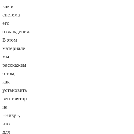
как и
система
его
охлаждения.
В этом
материале
мы
расскажем
о том,
как
установить
вентилятор
на
«Ниву»,
что
для