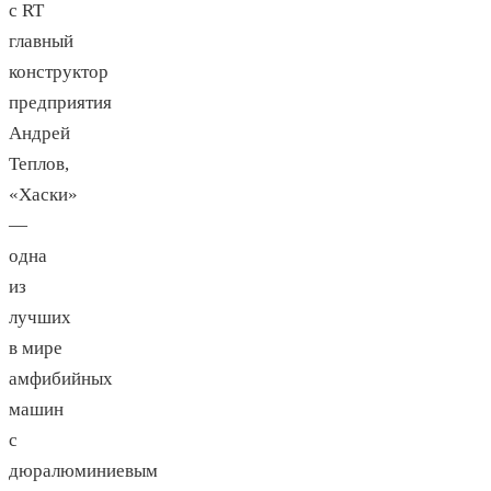
с RT
главный
конструктор
предприятия
Андрей
Теплов,
«Хаски»
—
одна
из
лучших
в мире
амфибийных
машин
с
дюралюминиевым