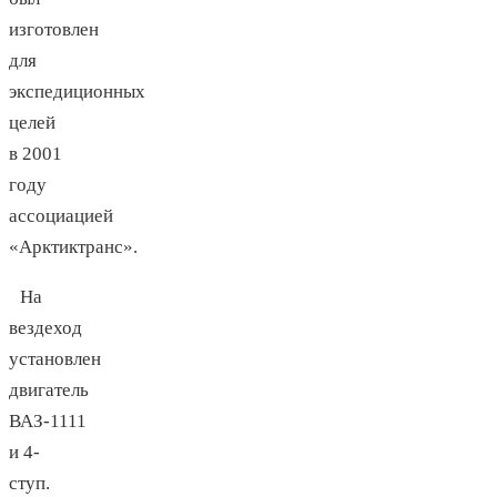
изготовлен
для
экспедиционных
целей
в 2001
году
ассоциацией
«Арктиктранс».
На
вездеход
установлен
двигатель
ВАЗ-1111
и 4-
ступ.