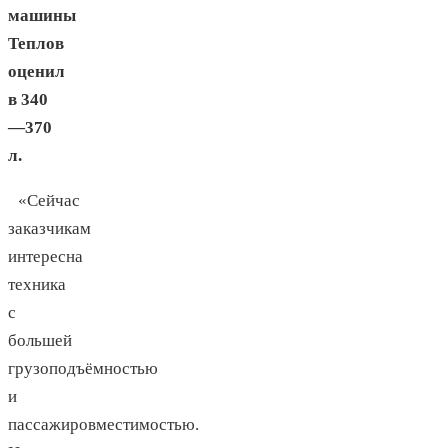
машины
Теплов
оценил
в 340
—370
л.
«Сейчас
заказчикам
интересна
техника
с
большей
грузоподъёмностью
и
пассажировместимостью.