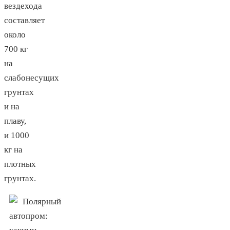
вездехода
составляет
около
700 кг
на
слабонесущих
грунтах
и на
плаву,
и 1000
кг на
плотных
грунтах.