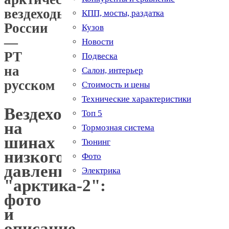
вездеходы
КПП, мосты, раздатка
России
Кузов
—
Новости
РТ
Подвеска
на
Салон, интерьер
русском
Стоимость и цены
Технические характеристики
Вездеход
Топ 5
на
Тормозная система
шинах
Тюнинг
низкого
Фото
давления
Электрика
"арктика-2":
фото
и
описание