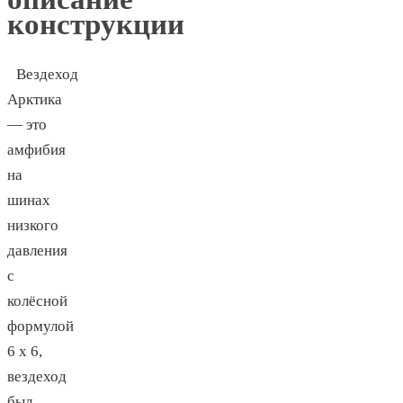
конструкции
Вездеход
Арктика
— это
амфибия
на
шинах
низкого
давления
с
колёсной
формулой
6 х 6,
вездеход
был