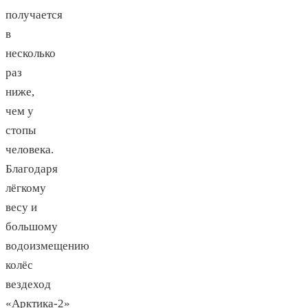
получается
в
несколько
раз
ниже,
чем у
стопы
человека.
Благодаря
лёгкому
весу и
большому
водоизмещению
колёс
вездеход
«Арктика-2»