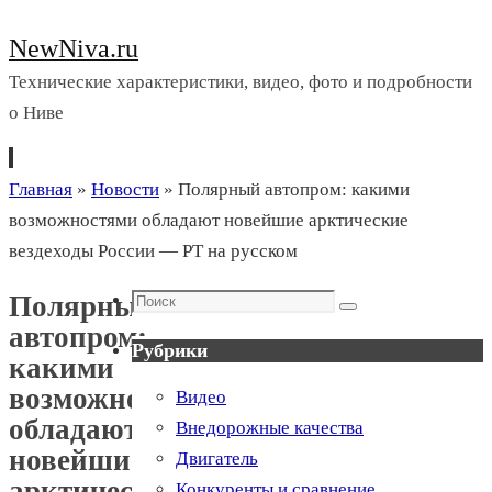
NewNiva.ru
Технические характеристики, видео, фото и подробности
о Ниве
Перейти
Главная
»
Новости
»
Полярный автопром: какими
к
возможностями обладают новейшие арктические
содержимому
вездеходы России — РТ на русском
Поиск
Полярный
Поиск
автопром:
Рубрики
какими
возможностями
Видео
обладают
Внедорожные качества
новейшие
Двигатель
арктические
Конкуренты и сравнение