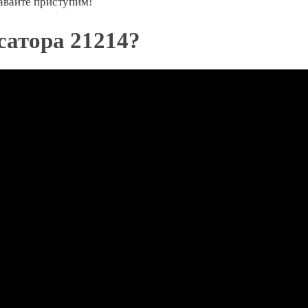
авайте приступим!
сатора 21214?