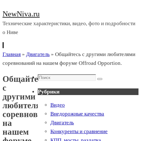
NewNiva.ru
Технические характеристики, видео, фото и подробности
о Ниве
Перейти
Главная
»
Двигатель
»
Общайтесь с другими любителями
к
соревнований на нашем форуме Offroad Opportion.
содержимому
Поиск
Общайтесь
Поиск
с
Рубрики
другими
любителями
Видео
соревнований
Внедорожные качества
на
Двигатель
нашем
Конкуренты и сравнение
форуме
КПП, мосты, раздатка