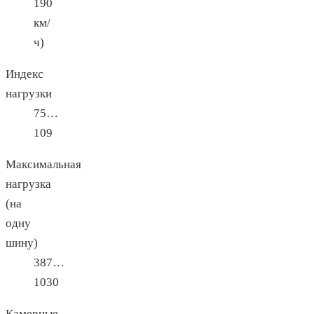
190
км/
ч)
Индекс
нагрузки
75…
109
Максимальная
нагрузка
(на
одну
шину)
387…
1030
Камерные