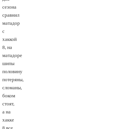
сезона
сравнил
матадор
с
хаккой
8, на
матадоре
шипы
половину
потеряны,
сломаны,
боком
стоят,
а на
хакке
8 все