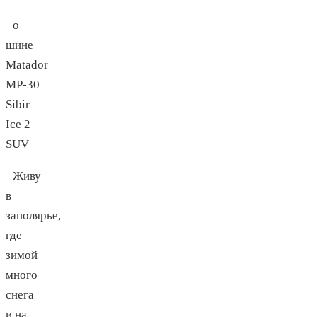
о
шине
Matador
MP-30
Sibir
Ice 2
SUV
Живу
в
заполярье,
где
зимой
много
снега
и на