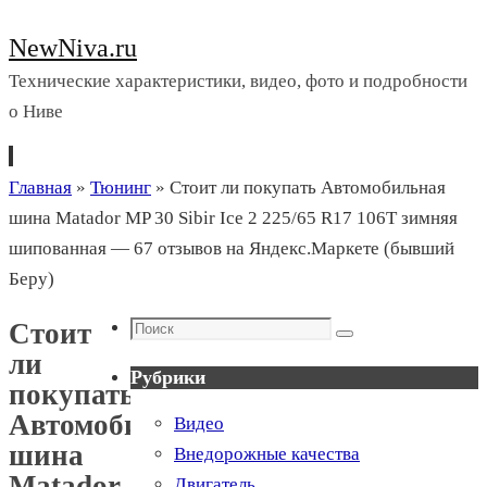
NewNiva.ru
Технические характеристики, видео, фото и подробности
о Ниве
Перейти
Главная
»
Тюнинг
»
Стоит ли покупать Автомобильная
к
шина Matador MP 30 Sibir Ice 2 225/65 R17 106T зимняя
содержимому
шипованная — 67 отзывов на Яндекс.Маркете (бывший
Беру)
Поиск
Стоит
Поиск
ли
Рубрики
покупать
Автомобильная
Видео
шина
Внедорожные качества
Matador
Двигатель