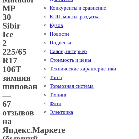
MP
Конкуренты и сравнение
30
КПП, мосты, раздатка
Sibir
Кузов
Ice
Новости
2
Подвеска
225/65
Салон, интерьер
R17
Стоимость и цены
106T
Технические характеристики
зимняя
Топ 5
шипованная
Тормозная система
—
Тюнинг
67
Фото
отзывов
Электрика
на
Яндекс.Маркете
(бывший