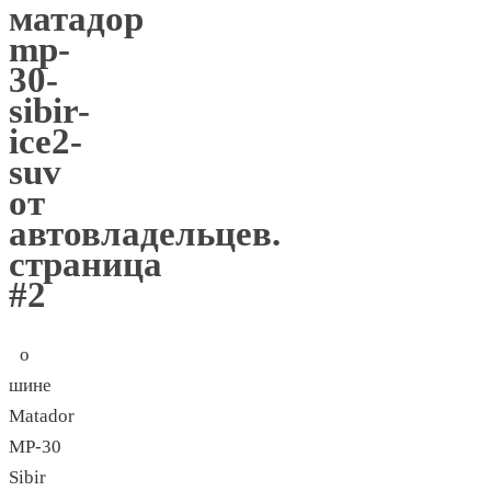
матадор
mp-
30-
sibir-
ice2-
suv
от
автовладельцев.
страница
#2
о
шине
Matador
MP-30
Sibir