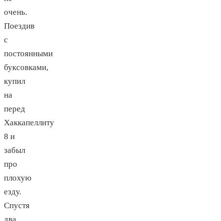
очень.
Поездив
с
постоянными
буксовками,
купил
на
перед
Хаккапеллиту
8 и
забыл
про
плохую
езду.
Спустя
два