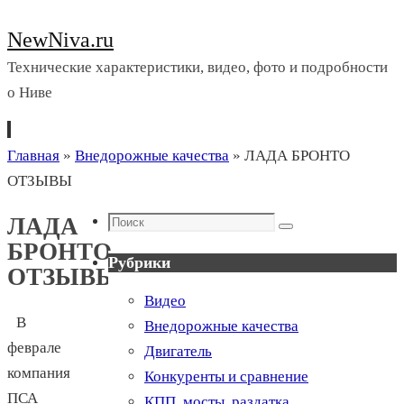
NewNiva.ru
Технические характеристики, видео, фото и подробности
о Ниве
Перейти
Главная
»
Внедорожные качества
»
ЛАДА БРОНТО
к
ОТЗЫВЫ
содержимому
Поиск
ЛАДА
Поиск
БРОНТО
Рубрики
ОТЗЫВЫ
Видео
В
Внедорожные качества
феврале
Двигатель
компания
Конкуренты и сравнение
ПСА
КПП, мосты, раздатка