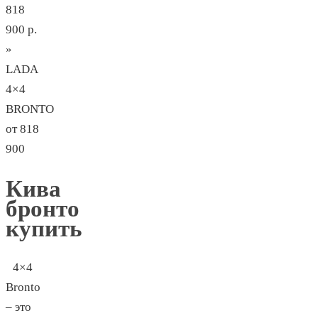
818
900 р.
»
LADA
4×4
BRONTO
от 818
900
Кива
бронто
купить
4×4
Bronto
– это