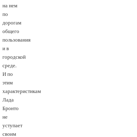
на нем
по
дорогам
общего
пользования
и в
городской
среде.
И по
этим
характеристикам
Лада
Бронто
не
уступает
своим