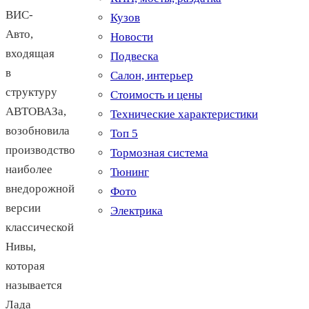
ВИС-
Кузов
Авто,
Новости
входящая
Подвеска
в
Салон, интерьер
структуру
Стоимость и цены
АВТОВАЗа,
Технические характеристики
возобновила
Топ 5
производство
Тормозная система
наиболее
Тюнинг
внедорожной
Фото
версии
Электрика
классической
Нивы,
которая
называется
Лада