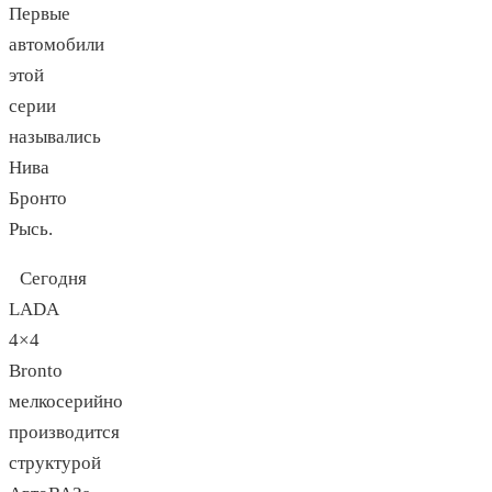
Первые
автомобили
этой
серии
назывались
Нива
Бронто
Рысь.
Сегодня
LADA
4×4
Bronto
мелкосерийно
производится
структурой