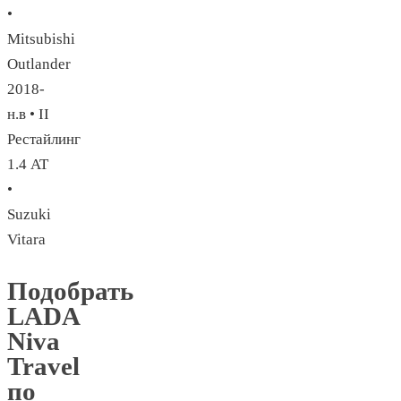
•
Mitsubishi
Outlander
2018-
н.в • II
Рестайлинг
1.4 AT
•
Suzuki
Vitara
Подобрать
LADA
Niva
Travel
по