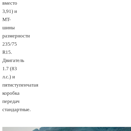
вместо
3,91) и
MT-
шины
размерности
235/75
R15.
Двигатель
1.7 (83
л.с.) и
пятиступенчатая
коробка
передач
стандартные.