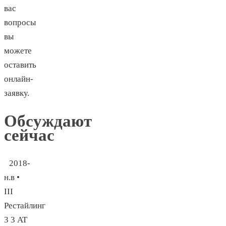
вас
вопросы
вы
можете
оставить
онлайн-
заявку.
Обсуждают
сейчас
2018-
н.в •
III
Рестайлинг
3 3 AT