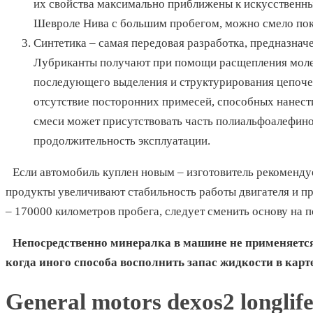
их свойства максимально приближены к искусственны
Шевроле Нива с большим пробегом, можно смело пок
Синтетика – самая передовая разработка, предназна
Лубриканты получают при помощи расщепления молек
последующего выделения и структурирования цепочек
отсутствие посторонних примесей, способных нанест
смеси может присутствовать часть полиальфоалефинов
продолжительность эксплуатации.
Если автомобиль куплен новым – изготовитель рекоменду
продукты увеличивают стабильность работы двигателя и п
– 170000 километров пробега, следует сменить основу на 
Непосредственно минералка в машине не применяется 
когда иного способа восполнить запас жидкости в карте
General motors dexos2 longlif