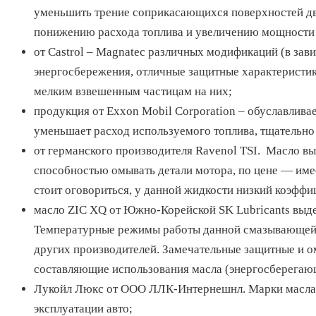
уменьшить трение соприкасающихся поверхностей дви
понижению расхода топлива и увеличению мощности
от Castrol – Magnatec различных модификаций (в зав
энергосбережения, отличные защитные характеристики
мелким взвешенным частицам на них;
продукция от Exxon Mobil Corporation – обуславливае
уменьшает расход используемого топлива, тщательно 
от германского производителя Ravenol TSI. Масло в
способностью омывать детали мотора, по цене — име
стоит оговориться, у данной жидкости низкий коэфф
масло ZIC XQ от Южно-Корейской SK Lubricants выд
Температурные режимы работы данной смазывающей 
других производителей. Замечательные защитные и 
составляющие использования масла (энергосберегаю
Лукойл Люкс от ООО ЛЛК-Интернешнл. Марки масла 
эксплуатации авто;