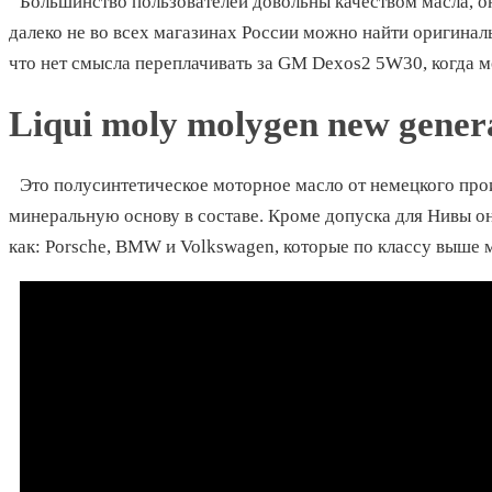
Большинство пользователей довольны качеством масла, он
далеко не во всех магазинах России можно найти оригинал
что нет смысла переплачивать за GM Dexos2 5W30, когда 
Liqui moly molygen new gener
Это полусинтетическое моторное масло от немецкого прои
минеральную основу в составе. Кроме допуска для Нивы о
как: Porsche, BMW и Volkswagen, которые по классу выше м