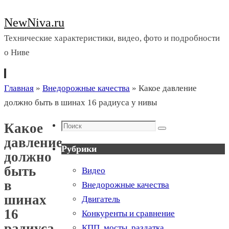
NewNiva.ru
Технические характеристики, видео, фото и подробности
о Ниве
Перейти
Главная
»
Внедорожные качества
»
Какое давление
к
должно быть в шинах 16 радиуса у нивы
содержимому
Поиск
Какое
Поиск
давление
Рубрики
должно
быть
Видео
в
Внедорожные качества
шинах
Двигатель
16
Конкуренты и сравнение
радиуса
КПП, мосты, раздатка