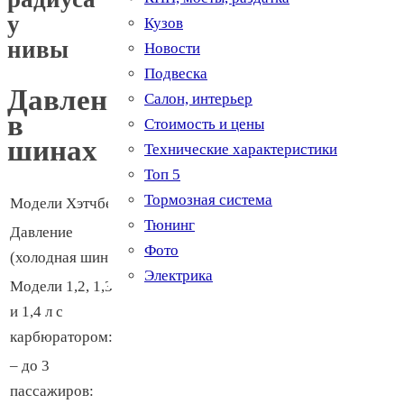
у
Кузов
нивы
Новости
Подвеска
Давление
Салон, интерьер
в
Стоимость и цены
шинах
Технические характеристики
Топ 5
Тормозная система
Модели Хэтчбек
Тюнинг
Давление
Передние
Задние
Фото
(холодная шина)
Электрика
Модели 1,2, 1,3
и 1,4 л с
карбюратором:
– до 3
пассажиров: