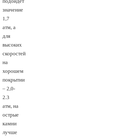
подойдет
значение
1,7
атм, а
для
высоких
скоростей
на
хорошем
покрытии
– 2,0-
2.3
атм, на
острые
камни
лучше