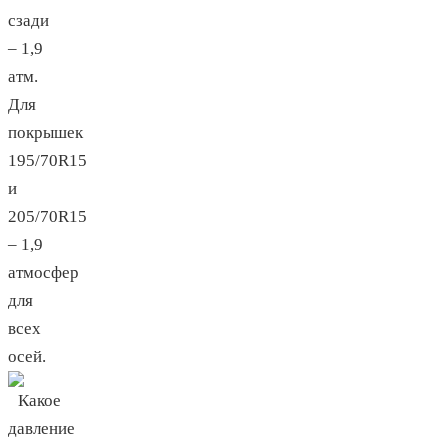
сзади
– 1,9
атм.
Для
покрышек
195/70R15
и
205/70R15
– 1,9
атмосфер
для
всех
осей.