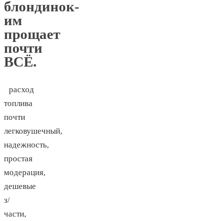
блондинок-
им
прощает
почти
ВСЁ.
расход
топлива
почти
легковушечный,
надежность,
простая
модерация,
дешевые
з/
части,