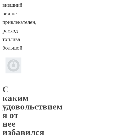
внешний
вид не
привлекателен,
расход
топлива
большой.
С
каким
удовольствием
я от
нее
избавился