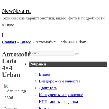
NewNiva.ru
Технические характеристики, видео, фото и подробности
о Ниве
Перейти
Главная
»
Видео
»
Автомобиль Lada 4×4 Urban
к
Поиск
Автомобиль
содержимому
Поиск
Lada
Рубрики
4×4
Urban
Видео
Внедорожные качества
Двигатель
Конкуренты и сравнение
КПП, мосты, раздатка
Кузов
Россия,