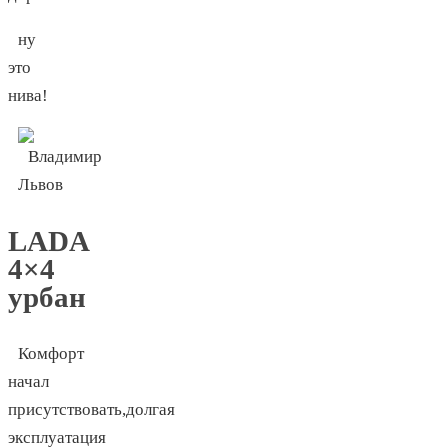
ну
это
нива!
LADA
4×4
урбан
Комфорт
начал
присутствовать,долгая
эксплуатация