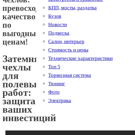
превосходное
КПП, мосты, раздатка
качество
Кузов
по
Новости
выгодным
Подвеска
ценам!
Салон, интерьер
Стоимость и цены
Затемняющие
Технические характеристики
чехлы
Топ 5
для
Тормозная система
полевых
Тюнинг
работ:
Фото
защита
Электрика
ваших
инвестиций