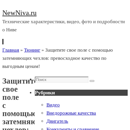
NewNiva.ru
Технические характеристики, видео, фото и подробности
о Ниве
Перейти
Главная
»
Тюнинг
»
Защитите свое поле с помощью
к
затемняющих чехлов: превосходное качество по
содержимому
выгодным ценам!
Поиск
Защитите
Поиск
свое
Рубрики
поле
с
Видео
помощью
Внедорожные качества
затемняющих
Двигатель
чехлов:
Конкуренты и сравнение