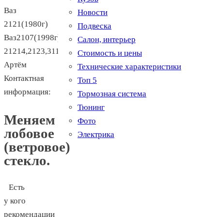
Ваз
Новости
2121(1980г)
Подвеска
Ваз2107(1998г)Рабочие
Салон, интерьер
21214,2123,3110,газ3307Имя:
Стоимость и цены
Артём
Технические характеристики
Контактная
Топ 5
информация:
Тормозная система
Тюнинг
Меняем
Фото
лобовое
Электрика
(ветровое)
стекло.
Есть
у кого
рекомендации