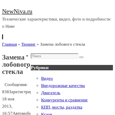
NewNiva.ru
Технические характеристики, видео, фото и подробности
о Ниве
Перейти
Главная
»
Тюнинг
»
Замена лобового стекла
к
Поиск
Замена
содержимому
Поиск
лобового
Рубрики
стекла
Видео
Сообщения:
Внедорожные качества
838Зарегистрирован:
Двигатель
18 ноя
Конкуренты и сравнение
2013,
КПП, мосты, раздатка
16:57Автомобиль:
Кузов