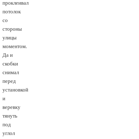
проклеивал
потолок
со
стороны
улицы
моментом.
Да и
скобки
снимал
перед
установкой
и
веревку
тянуть
под
углол