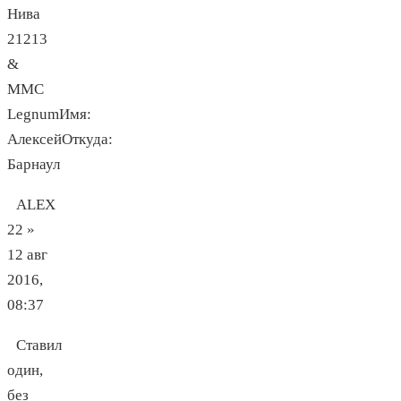
Нива
21213
&
MMC
LegnumИмя:
АлексейОткуда:
Барнаул
ALEX
22 »
12 авг
2016,
08:37
Ставил
один,
без