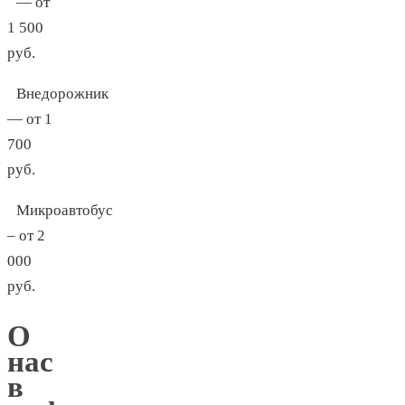
— от
1 500
руб.
Внедорожник
— от 1
700
руб.
Микроавтобус
– от 2
000
руб.
О
нас
в