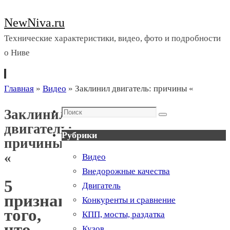
NewNiva.ru
Технические характеристики, видео, фото и подробности
о Ниве
Перейти
Главная
»
Видео
»
Заклинил двигатель: причины «
к
Поиск
Заклинил
содержимому
Поиск
двигатель:
Рубрики
причины
«
Видео
Внедорожные качества
5
Двигатель
признаков
Конкуренты и сравнение
того,
КПП, мосты, раздатка
что
Кузов