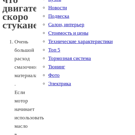
двигатель
Новости
скоро
Подвеска
стуканет:
Салон, интерьер
Стоимость и цены
Технические характеристики
Очень
Топ 5
большой
Тормозная система
расход
Тюнинг
смазочного
Фото
материала
Электрика
.
Если
мотор
начинает
использовать
масло
в