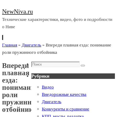
NewNiva.ru
Технические характеристики, видео, фото и подробности
о Ниве
Перейти
Главная
»
Двигатель
»
Впереди плавная езда: понимание
к
роли пружинного отбойника
содержимому
Поиск
Впереди
Поиск
плавная
Рубрики
езда:
понимание
Видео
роли
Внедорожные качества
пружинного
Двигатель
отбойника
Конкуренты и сравнение
КПП, мосты, раздатка