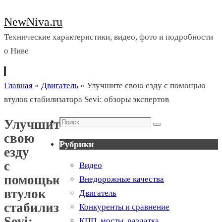
NewNiva.ru
Технические характеристики, видео, фото и подробности
о Ниве
Перейти
Главная
»
Двигатель
»
Улучшите свою езду с помощью
к
втулок стабилизатора Sevi: обзоры экспертов
содержимому
Поиск
Улучшите
Поиск
свою
Рубрики
езду
с
Видео
помощью
Внедорожные качества
втулок
Двигатель
стабилизатора
Конкуренты и сравнение
Sevi:
КПП, мосты, раздатка