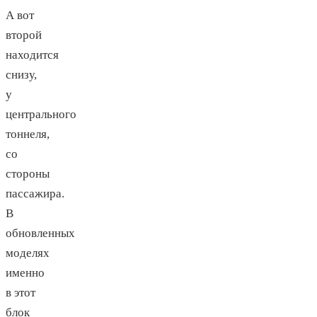
А вот
второй
находится
снизу,
у
центрального
тоннеля,
со
стороны
пассажира.
В
обновленных
моделях
именно
в этот
блок