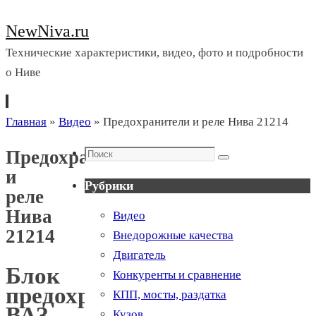
NewNiva.ru
Технические характеристики, видео, фото и подробности
о Ниве
Перейти
Главная
»
Видео
»
Предохранители и реле Нива 21214
к
Поиск
Предохранители
содержимому
Поиск
и
Рубрики
реле
Нива
Видео
21214
Внедорожные качества
Двигатель
Блок
Конкуренты и сравнение
предохранителей
КПП, мосты, раздатка
ВАЗ
Кузов