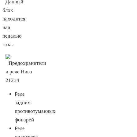
Данный
блок
находится
над
педалью
газа.
Реле
задних
противотуманных
фонарей
Реле
подогрева