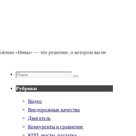
блении «Нивы» — это решение, о котором вы не
Поиск
Поиск
Рубрики
Видео
Внедорожные качества
Двигатель
Конкуренты и сравнение
КПП, мосты, раздатка