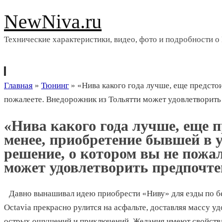
NewNiva.ru
Технические характеристики, видео, фото и подробности о
Перейти
Главная
»
Тюнинг
»
«Нива какого года лучше, еще предсто
к
пожалеете. Внедорожник из Тольятти может удовлетворить
содержимому
«Нива какого года лучше, еще п
менее, приобретение бывшей в
решение, о котором вы не пожа
может удовлетворить предпочте
Давно вынашивал идею приобрести «Ниву» для езды по 
Octavia прекрасно рулится на асфальте, доставляя массу уд
острых ощущений и приключений. Желания имеют свойства