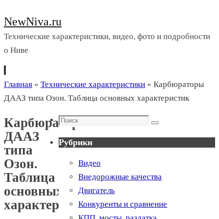
NewNiva.ru
Технические характеристики, видео, фото и подробности
о Ниве
Перейти
Главная
»
Технические характеристики
»
Карбюраторы
к
ДААЗ типа Озон. Таблица основных характеристик
содержимому
Поиск
Карбюраторы
Поиск
ДААЗ
Рубрики
типа
Озон.
Видео
Таблица
Внедорожные качества
основных
Двигатель
характеристик
Конкуренты и сравнение
КПП, мосты, раздатка