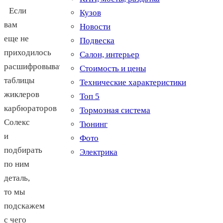
Если
Кузов
вам
Новости
еще не
Подвеска
приходилось
Салон, интерьер
расшифровывать
Стоимость и цены
таблицы
Технические характеристики
жиклеров
Топ 5
карбюраторов
Тормозная система
Солекс
Тюнинг
и
Фото
подбирать
Электрика
по ним
деталь,
то мы
подскажем
с чего