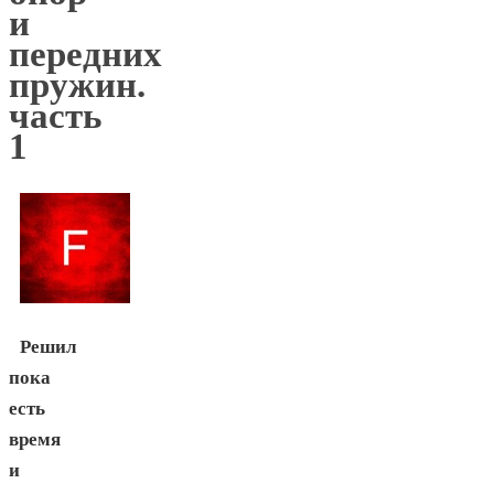
и
передних
пружин.
часть
1
Решил
пока
есть
время
и