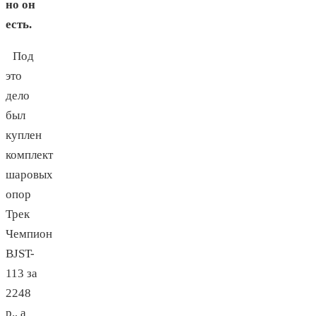
но он
есть.
Под
это
дело
был
куплен
комплект
шаровых
опор
Трек
Чемпион
BJST-
113 за
2248
р., а