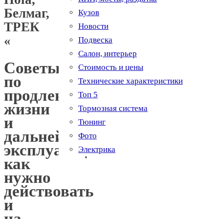
Белмаг,
Кузов
ТРЕК
Новости
«
Подвеска
Салон, интерьер
Советы
Стоимость и цены
по
Технические характеристики
продлению
Топ 5
жизни
Тормозная система
и
Тюнинг
дальнейшей
Фото
эксплуатации:
Электрика
как
нужно
действовать
и
на