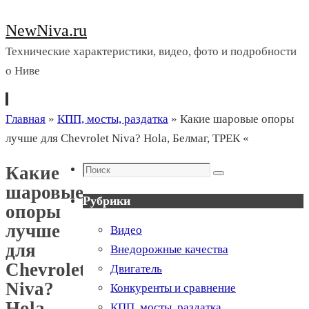
NewNiva.ru
Технические характеристики, видео, фото и подробности
о Ниве
Перейти
Главная
»
КПП, мосты, раздатка
»
Какие шаровые опоры
к
лучше для Chevrolet Niva? Hola, Белмаг, ТРЕК «
содержимому
Поиск
Какие
Поиск
шаровые
Рубрики
опоры
лучше
Видео
для
Внедорожные качества
Chevrolet
Двигатель
Niva?
Конкуренты и сравнение
Hola,
КПП, мосты, раздатка