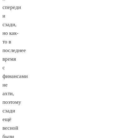
спереди
и
сзади,
но как-
то в
последнее
время
с
финансами
не
ахти,
поэтому
сзади
ещё
весной
были