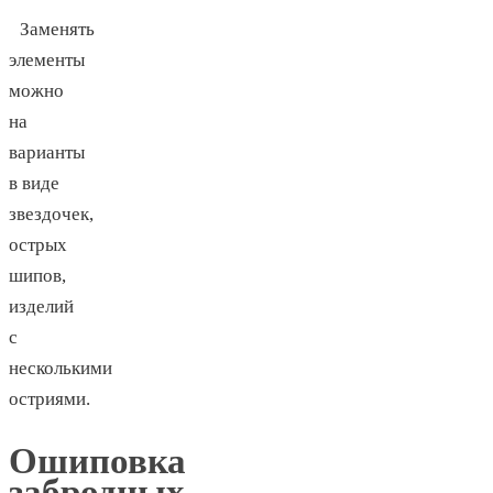
Заменять
элементы
можно
на
варианты
в виде
звездочек,
острых
шипов,
изделий
с
несколькими
остриями.
Ошиповка
забродных