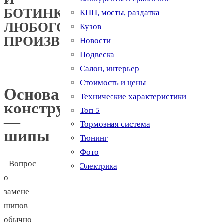
БОТИНКАХ
КПП, мосты, раздатка
ЛЮБОГО
Кузов
ПРОИЗВОДИТЕЛЯ
Новости
Подвеска
Салон, интерьер
Стоимость и цены
Основа
Технические характеристики
конструкции
Топ 5
—
Тормозная система
шипы
Тюнинг
Фото
Вопрос
Электрика
о
замене
шипов
обычно