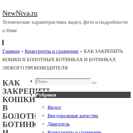
NewNiva.ru
Технические характеристики, видео, фото и подробности
о Ниве
Перейти
Главная
»
Конкуренты и сравнение
»
КАК ЗАКРЕПИТЬ
к
КОШКИ В БОЛОТНЫХ БОТИНКАХ И БОТИНКАХ
содержимому
ЛЮБОГО ПРОИЗВОДИТЕЛЯ
Поиск
КАК
Поиск
ЗАКРЕПИТЬ
Рубрики
КОШКИ
В
Видео
БОЛОТНЫХ
Внедорожные качества
БОТИНКАХ
Двигатель
И
Конкуренты и сравнение