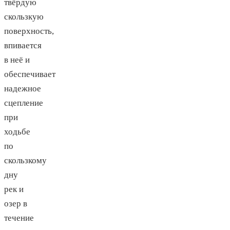
твёрдую
скользкую
поверхность,
впивается
в неё и
обеспечивает
надежное
сцепление
при
ходьбе
по
скользкому
дну
рек и
озер в
течение