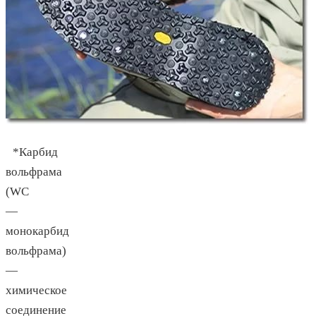
*Карбид
вольфрама
(WC
—
монокарбид
вольфрама)
—
химическое
соединение