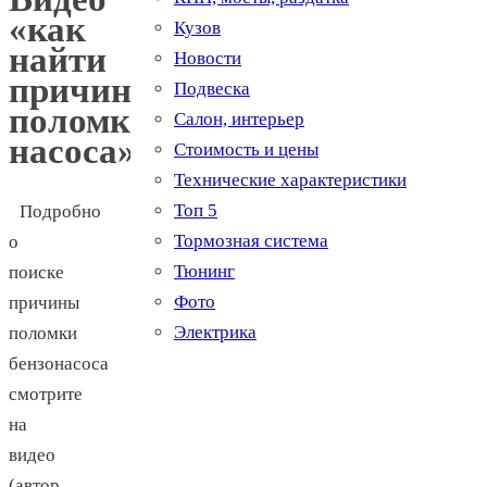
«как
Кузов
найти
Новости
причину
Подвеска
поломки
Салон, интерьер
насоса»
Стоимость и цены
Технические характеристики
Топ 5
Подробно
Тормозная система
о
Тюнинг
поиске
Фото
причины
Электрика
поломки
бензонасоса
смотрите
на
видео
(автор