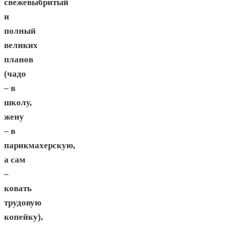
свежевыбритый
и
полный
великих
планов
(чадо
– в
школу,
жену
– в
парикмахерскую,
а сам
–
ковать
трудовую
копейку),