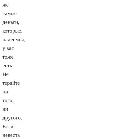
же
самые
деньги,
которые,
надеемся,
у вас
тоже
есть.
Не
теряйте
ни
того,
ни
другого.
Если
невесть