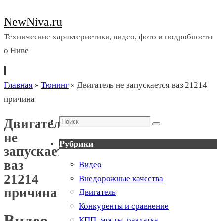
NewNiva.ru
Технические характеристики, видео, фото и подробности
о Ниве
Перейти
Главная
»
Тюнинг
»
Двигатель не запускается ваз 21214
к
причина
содержимому
Поиск
Двигатель
Поиск
не
Рубрики
запускается
ваз
Видео
21214
Внедорожные качества
причина
Двигатель
Конкуренты и сравнение
Видео
КПП, мосты, раздатка