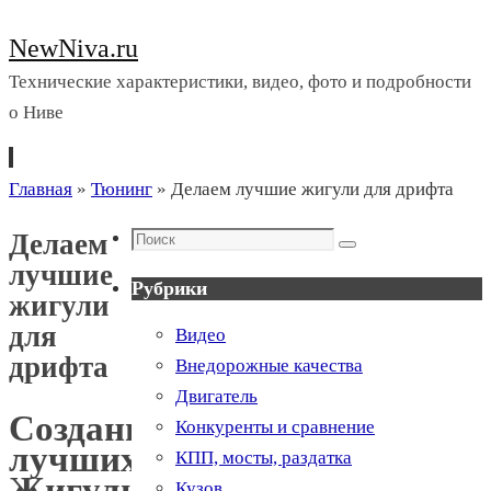
NewNiva.ru
Технические характеристики, видео, фото и подробности
о Ниве
Перейти
Главная
»
Тюнинг
»
Делаем лучшие жигули для дрифта
к
Поиск
Делаем
содержимому
Поиск
лучшие
Рубрики
жигули
для
Видео
дрифта
Внедорожные качества
Двигатель
Создание
Конкуренты и сравнение
лучших
КПП, мосты, раздатка
Жигули
Кузов