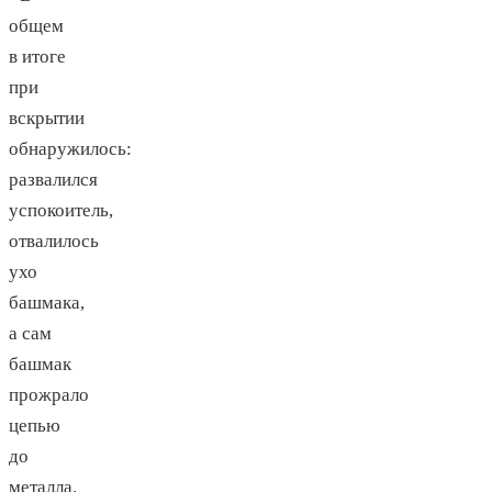
общем
в итоге
при
вскрытии
обнаружилось:
развалился
успокоитель,
отвалилось
ухо
башмака,
а сам
башмак
прожрало
цепью
до
металла.