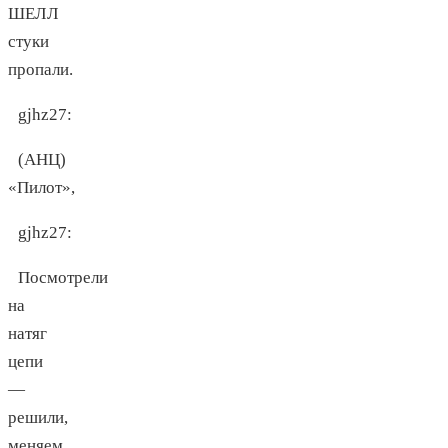
ШЕЛЛ
стуки
пропали.
gjhz27
:
(АНЦ)
«Пилот»,
gjhz27
:
Посмотрели
на
натяг
цепи
—
решили,
меняем