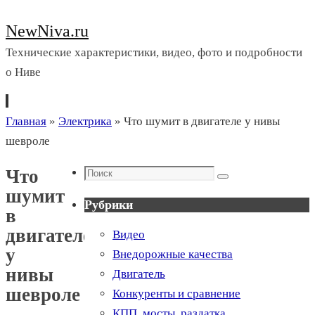
NewNiva.ru
Технические характеристики, видео, фото и подробности
о Ниве
Перейти
Главная
»
Электрика
»
Что шумит в двигателе у нивы
к
шевроле
содержимому
Поиск
Что
Поиск
шумит
Рубрики
в
двигателе
Видео
у
Внедорожные качества
нивы
Двигатель
шевроле
Конкуренты и сравнение
КПП, мосты, раздатка