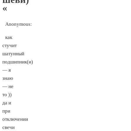
«
Anonymous
:
как
стучит
шатунный
подшипник(и)
— я
знаю
— не
то ))
да и
при
отключении
свечи