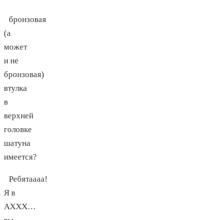
бронзовая
(а
может
и не
бронзовая)
втулка
в
верхней
головке
шатуна
имеется?
Ребятаааа!
Я в
АХХХ…