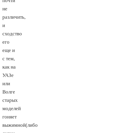
почти
не
различить,
и
сходство
его
еще и
с тем,
как на
УАЗе
или
Волге
старых
моделей
гоняет
выжимной(либо