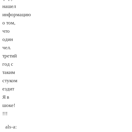
нашел
информацию
о том,
что
один
чел.
третий
год с
таким
стуком
ездит
Я в
шоке!
!!!
als-a
: