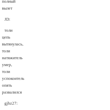
полный
вылет
JD
:
толи
цепь
вытянулась,
толи
натяжитель
умер,
толи
успокоитель
опять
развалился
gjhz27
: