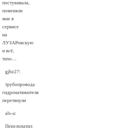
постукивала,
поменяли
мне в
сервисе
на
ЛУЗАРовскую
и всё,
тихо…
gjhz27
:
трубопровода
гидронатяжителя
перетянули
als-a
:
Перелопатил