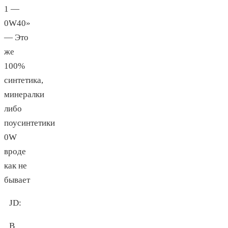
1 —
0W40»
— Это
же
100%
синтетика,
минералки
либо
поусинтетики
0W
вроде
как не
бывает
JD
:
В