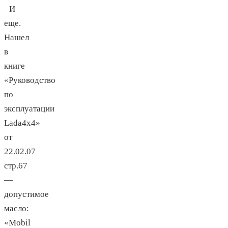
И
еще.
Нашел
в
книге
«Руководство
по
эксплуатации
Lada4х4»
от
22.02.07
стр.67
—
допустимое
масло:
«Мobil