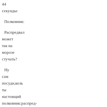
44
секунды:
Полковник
:
Распредвал
может
так на
морозе
стучать?
Ну
сам
посуди,коль
ты
настоящий
полковник:распред-