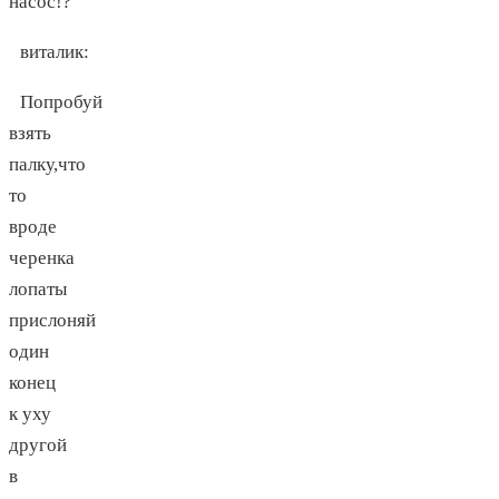
насос!?
виталик
:
Попробуй
взять
палку,что
то
вроде
черенка
лопаты
прислоняй
один
конец
к уху
другой
в