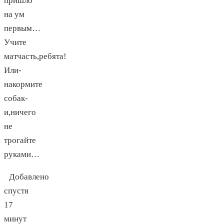
пришло
на ум
первым…
Учите
матчасть,ребята!
Или-
накормите
собак-
и,ничего
не
трогайте
руками…
Добавлено
спустя
17
минут