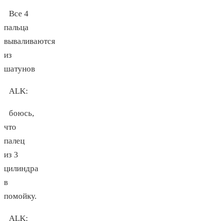
Все 4
пальца
вываливаются
из
шатунов
ALK
:
боюсь,
что
палец
из 3
цилиндра
в
помойку.
ALK
: