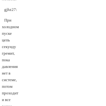
gjhz27
:
При
холодном
пуске
цепь
секунду
гремит,
пока
давления
нет в
системе,
потом
проходит
и все