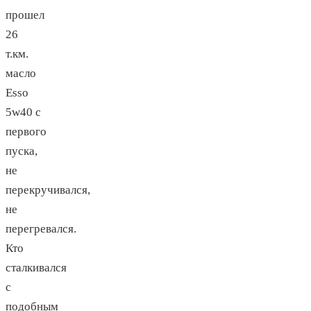
прошел
26
т.км.
масло
Esso
5w40 c
первого
пуска,
не
перекручивался,
не
перегревался.
Кто
сталкивался
с
подобным