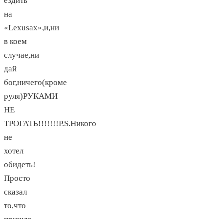
ездить
на
«Lexusах»,и,ни
в коем
случае,ни
дай
бог,ничего(кроме
руля)РУКАМИ
НЕ
ТРОГАТЬ!!!!!!!P.S.Никого
не
хотел
обидеть!
Просто
сказал
то,что