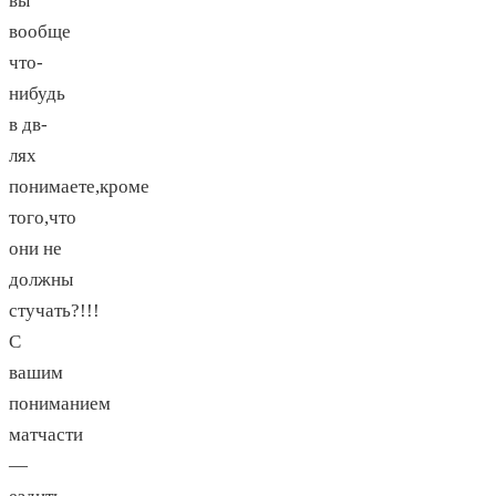
вы
вообще
что-
нибудь
в дв-
лях
понимаете,кроме
того,что
они не
должны
стучать?!!!
С
вашим
пониманием
матчасти
—