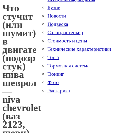
Что
Кузов
стучит
Новости
(или
Подвеска
шумит)
Салон, интерьер
в
Стоимость и цены
двигателе
Технические характеристики
(подозрительный
Топ 5
стук)
Тормозная система
нива
Тюнинг
шевроле
Фото
—
Электрика
niva
chevrolet
(ваз
2123,
шеви)